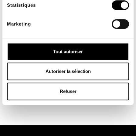
Statistiques
SERVICIO INTERNO
PAGO SEGURO
a su servicio de lunes a
con systempay y 3D
Marketing
viernes de 9 a 17 horas
Secure
Tout autoriser
Autoriser la sélection
MEDIOS DE PAGO
Visa, Mastercard,
transferencia bancaria,
Refuser
cheque y más