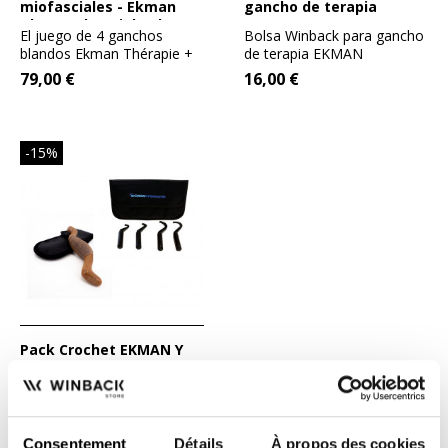
miofasciales - Ekman
gancho de terapia
Therapy by Winback
EKMAN
El juego de 4 ganchos
Bolsa Winback para gancho
blandos Ekman Thérapie +
de terapia EKMAN
bolsa de almacenamiento
79,00 €
16,00 €
es...
-15%
Pack Crochet EKMAN Y
Scraping n°5
Este pack de bajo coste
incluye dos herramientas
esenciales para realizar...
118,15 €
139,00 €
Consentement
Détails
À propos des cookies