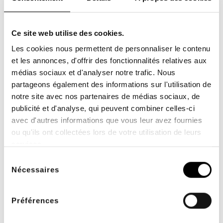
Ce site web utilise des cookies.
Les cookies nous permettent de personnaliser le contenu
et les annonces, d'offrir des fonctionnalités relatives aux
médias sociaux et d'analyser notre trafic. Nous
partageons également des informations sur l'utilisation de
notre site avec nos partenaires de médias sociaux, de
publicité et d'analyse, qui peuvent combiner celles-ci
avec d'autres informations que vous leur avez fournies
ou qu'ils ont collectées lors de votre utilisation de leurs
FACILIDAD DE PAGO
ENVÍO GRATUITO
2 ó 3 veces sin cargo
desde 200€ TTC de
services.
para profesionales
compras
Sélection
sanitarios
Nécessaires
du
consentement
Préférences