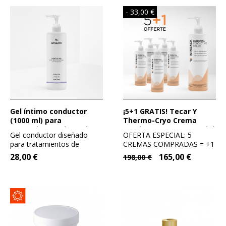
- 33,00 €
Gel íntimo conductor
¡5+1 GRATIS! Tecar Y
(1000 ml) para
Thermo-Cryo Crema
tratamientos de suelo
Conductora (HF Essential
Gel conductor diseñado
OFERTA ESPECIAL: 5
pélvico con tecnología
Cream) 1000 mL -
para tratamientos de
CREMAS COMPRADAS = +1
Winback.
Winback
transferencia de energía...
GRATIS (hasta fin de...
28,00 €
165,00 €
198,00 €