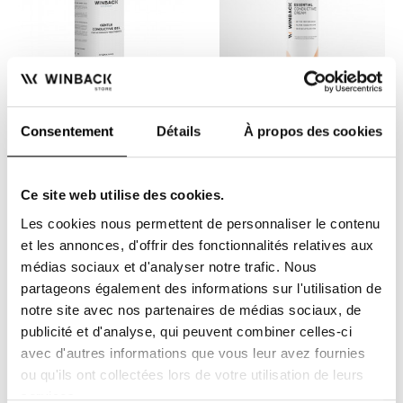
Consentement
Détails
À propos des cookies
Gel Conductor Friendly
Pack de 12 cremas
para CABALLOS - 500 ml -
conductoras Tecar Y
Winback Equin
Thermo-Cryo 1000 ml -
Gel conductor blando para
Beneficie de una oferta
Winback
terapia de transferencia de
especial en una caja de 12
Ce site web utilise des cookies.
energía capacitiva y...
cremas conductoras...
16,00 €
324,00 €
396,00 €
Les cookies nous permettent de personnaliser le contenu
et les annonces, d'offrir des fonctionnalités relatives aux
médias sociaux et d'analyser notre trafic. Nous
-15%
partageons également des informations sur l'utilisation de
notre site avec nos partenaires de médias sociaux, de
publicité et d'analyse, qui peuvent combiner celles-ci
avec d'autres informations que vous leur avez fournies
ou qu'ils ont collectées lors de votre utilisation de leurs
services.