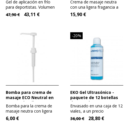
Gel de aplicación en frío
Crema de masaje neutra
para deportistas. Volumen
con una ligera fragancia a
1000 ml. Versión masaje....
madreselva, la favorita de...
43,11 €
15,90 €
47,90 €
-20%
Bomba para crema de
EKO Gel Ultrasónico -
masaje ECO Neutral en
paquete de 12 botellas
envase de 5 litros
de 250 ml
Bomba para la crema de
Envasado en una caja de 12
masaje neutra con ligera
viales, a un precio
fragancia a madreselva,...
competitivo, sin
6,00 €
28,80 €
36,00 €
comprometer...