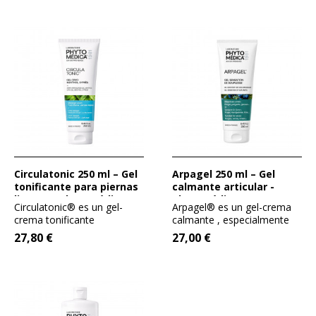
Circulatonic 250 ml – Gel
Arpagel 250 ml – Gel
tonificante para piernas
calmante articular -
ligeras - PhytoMédica
PhytoMédica
Circulatonic® es un gel-
Arpagel® es un gel-crema
crema tonificante
calmante , especialmente
especialmente formulado
formulado a base de...
27,80 €
27,00 €
para...