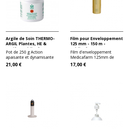
Argile de Soin THERMO-
Film pour Enveloppement
ARGIL Plantes, HE &
125 mm - 150 m -
Actifs - Médicafarm
Médicafarm
Pot de 250 g Action
Film d'enveloppement
apaisante et dynamisante
Medicafarm 125mm de
circulatoire Argile...
large sur 150m de long Ce
21,00 €
17,00 €
film...