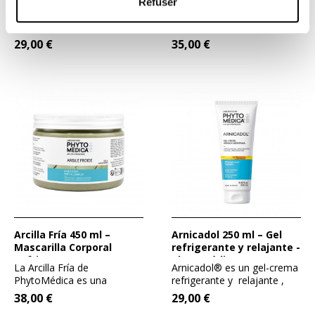
Refuser
PhytoMédica
PhytoMédica
Tigridol® es un gel
El Aceite fluido de masaje
calentador-calmante ,
con Árnica es un aceite
formulado a base de
vegetal 100 % natural...
29,00 €
35,00 €
Alcanfor...
Arcilla Fría 450 ml –
Arnicadol 250 ml – Gel
Mascarilla Corporal
refrigerante y relajante -
Refrigerante -
PhytoMédica
La Arcilla Fría de
Arnicadol® es un gel-crema
PhytoMédica
PhytoMédica es una
refrigerante y relajante ,
mascarilla corporal
formulado a base de...
38,00 €
29,00 €
refrigerante...