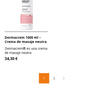
Dermacrem 1000 ml –
Crema de masaje neutra
- PhytoMédica
Dermacrem® es una crema
de masaje neutra
hipoalergénica ,
34,30 €
especialmente...
1
2