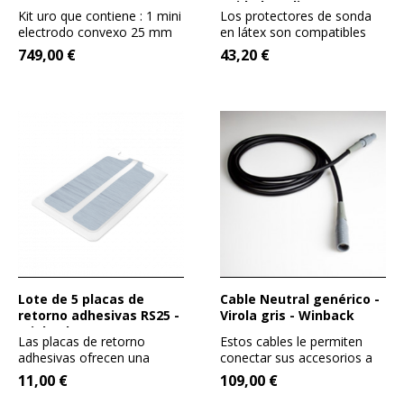
unidades (diam 33 mm) -
Kit uro que contiene : 1 mini
Los protectores de sonda
Winback
electrodo convexo 25 mm
en látex son compatibles
RET 1 mini...
con los accesorios...
749,00 €
43,20 €
Lote de 5 placas de
Cable Neutral genérico -
retorno adhesivas RS25 -
Virola gris - Winback
Winback
Las placas de retorno
Estos cables le permiten
adhesivas ofrecen una
conectar sus accesorios a
mayor movilidad. Son...
su BACK y ampliar la...
11,00 €
109,00 €