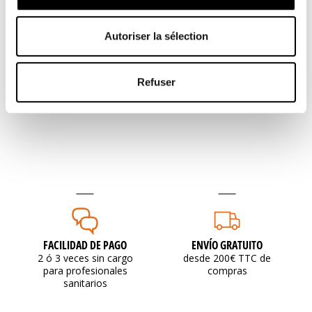
adhesivos de retorno
Sanitizer - Winback
RS27 (pequeño formato)
Las placas de retorno
Las toallitas antisépticas
- Winback
adhesivas de pequeño
Sanitizer limpian,
Autoriser la sélection
formato (tamaño S) ofrecen
desinfectan y eliminan el...
11,00 €
4,00 €
una...
Refuser
FACILIDAD DE PAGO
ENVÍO GRATUITO
2 ó 3 veces sin cargo
desde 200€ TTC de
para profesionales
compras
sanitarios