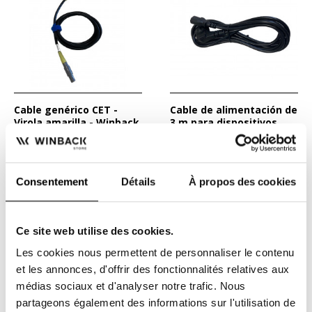
Cable genérico CET -
Cable de alimentación de
Virola amarilla - Winback
3 m para dispositivos
Winback
Estos cables le permiten
Cable de alimentación para
conectar sus accesorios a
dispositivos Winback.
su BACK y ampliar la...
Compatible con BACK1,...
109,00 €
29,00 €
Consentement
Détails
À propos des cookies
Ce site web utilise des cookies.
Les cookies nous permettent de personnaliser le contenu
et les annonces, d'offrir des fonctionnalités relatives aux
médias sociaux et d'analyser notre trafic. Nous
partageons également des informations sur l'utilisation de