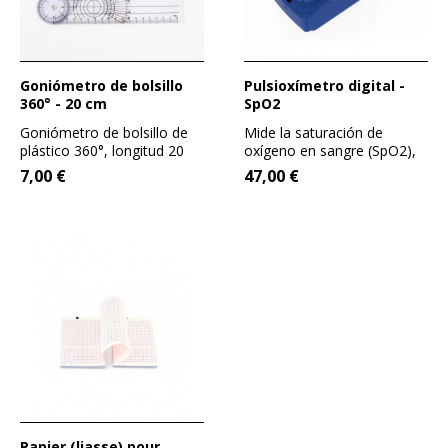
Goniómetro de bolsillo
Pulsioxímetro digital -
360° - 20 cm
SpO2
Goniómetro de bolsillo de
Mide la saturación de
plástico 360°, longitud 20
oxígeno en sangre (SpO2),
cm. La referencia para...
el pulso y el gráfico de...
7,00 €
47,00 €
Papier (liasse) pour