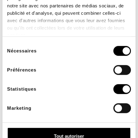
notre site avec nos partenaires de médias sociaux, de
publicité et d'analyse, qui peuvent combiner celles-ci
avec d'autres informations que vous leur avez fournies
ou qu'ils ont collectées lors de votre utilisation de leurs
services.
SERVICIO INTERNO
PAGO SEGURO
Sélection
a su servicio de lunes a
con systempay y 3D
Nécessaires
du
viernes de 9 a 17 horas
Secure
consentement
Préférences
Statistiques
MEDIOS DE PAGO
Marketing
Visa, Mastercard,
transferencia bancaria,
cheque y más
Tout autoriser