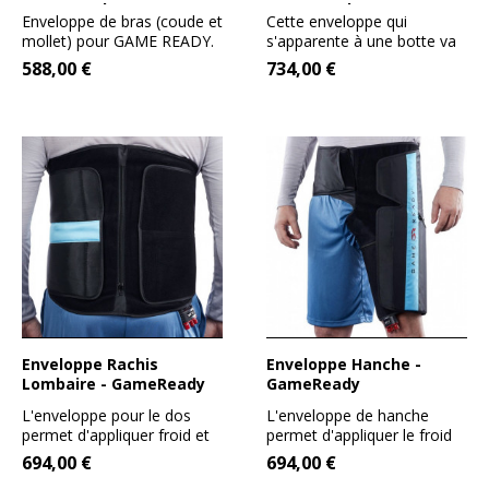
GameReady
GameReady
Enveloppe de bras (coude et
Cette enveloppe qui
mollet) pour GAME READY.
s'apparente à une botte va
Particulièrement...
permettre d'appliquer
588,00 €
734,00 €
l'effet...
Enveloppe Rachis
Enveloppe Hanche -
Lombaire - GameReady
GameReady
L'enveloppe pour le dos
L'enveloppe de hanche
permet d'appliquer froid et
permet d'appliquer le froid
pression sur la ceinture...
et la compression sur la...
694,00 €
694,00 €