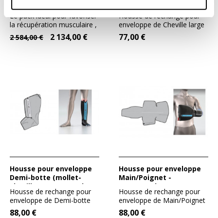
Cordon Double -
Cheville - GameReady
Gameready
Le pack idéal pour favoriser
Housse de rechange pour
la récupération musculaire ,
enveloppe de Cheville large
en phase de...
et extra large (ref....
2 134,00 €
77,00 €
2 584,00 €
Housse pour enveloppe
Housse pour enveloppe
Demi-botte (mollet-
Main/Poignet -
cheville) - GameReady
GameReady
Housse de rechange pour
Housse de rechange pour
enveloppe de Demi-botte
enveloppe de Main/Poignet
(ref. 590906). Durée de la...
(ref. 590811). Taille...
88,00 €
88,00 €