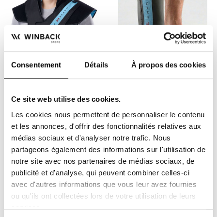
Consentement
Détails
À propos des cookies
Enveloppe Cervico-Dorsal
Enveloppe Cheville -
- GameReady
GameReady
Ce site web utilise des cookies.
Cette enveloppe a été
L'enveloppe de cheville
spécialement conçue afin
s'apparente à un chausson
Les cookies nous permettent de personnaliser le contenu
d'appliquer froid et...
montant qui va permettre...
772,00 €
644,00 €
et les annonces, d'offrir des fonctionnalités relatives aux
médias sociaux et d'analyser notre trafic. Nous
partageons également des informations sur l'utilisation de
notre site avec nos partenaires de médias sociaux, de
publicité et d'analyse, qui peuvent combiner celles-ci
avec d'autres informations que vous leur avez fournies
ou qu'ils ont collectées lors de votre utilisation de leurs
services.