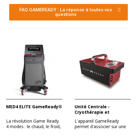
FAQ GAMEREADY : La réponse à toutes vos
questions
MED4 ELITE GameReady®
Unité Centrale -
Cryothérapie et
compression -
La révolution Game Ready.
L'appareil GameReady
GameReady
4 modes : le chaud, le froid,
permet d'associer sur une
l'alternance...
zone corporelle d'un