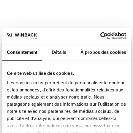
Consentement
Détails
À propos des cookies
Ce site web utilise des cookies.
Les cookies nous permettent de personnaliser le contenu
et les annonces, d'offrir des fonctionnalités relatives aux
FACILITÉ DE PAIEMENT
LIVRAISON OFFERTE
2 ou 3 fois sans frais
dès 200€ TTC d'achats
médias sociaux et d'analyser notre trafic. Nous
pour les professionnels
partageons également des informations sur l'utilisation de
de santé
notre site avec nos partenaires de médias sociaux, de
publicité et d'analyse, qui peuvent combiner celles-ci
avec d'autres informations que vous leur avez fournies
ou qu'ils ont collectées lors de votre utilisation de leurs