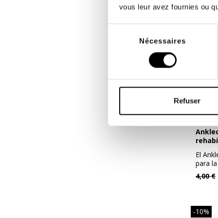
vous leur avez fournies ou qu'
Sélection
Nécessaires
du
consentement
Refuser
Ankleciser - elástico para la
rehabi
El Ankl
para la 
4,00 €
-10%