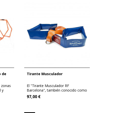
Tirante Musculador
e zonas
El "Tirante Musculador RF
l y
Barcelona", también conocido como
"TM RF...
97,00 €