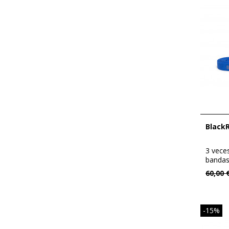
Black
3 vece
bandas
respetu
60,00 
-15%