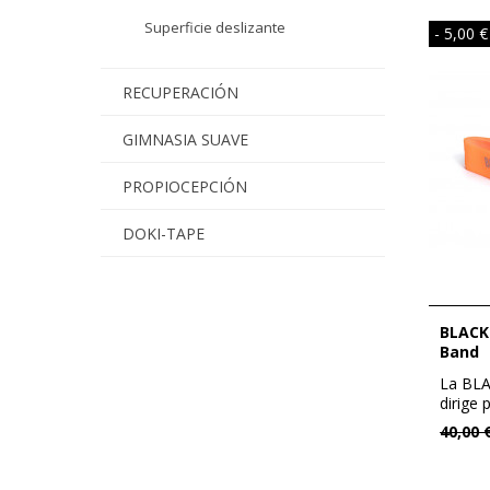
Superficie deslizante
- 5,00 €
RECUPERACIÓN
GIMNASIA SUAVE
PROPIOCEPCIÓN
DOKI-TAPE
BLACKROLL - Lote de 3 Loop
Band
La BL
dirige 
cadenas
40,00 