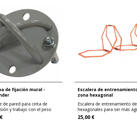
Escalera de entrenamiento de
nder
zona hexagonal
e de pared para cinta de
Escalera de entrenamiento d
sión y trabajo con el peso
hexagonales para ser más ági
l.
rápido
 €
25,00 €