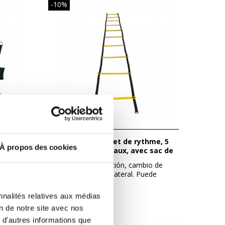
-10%
Echelle d'agilité et de rythme, 5
À propos des cookies
mètres, 10 barreaux, avec sac de
transport
on
Mejora tu aceleración, cambio de
de...
dirección y apoyo lateral. Puede
utilizarse...
11,70 €
13,00 €
nnalités relatives aux médias
on de notre site avec nos
 d'autres informations que
-10%