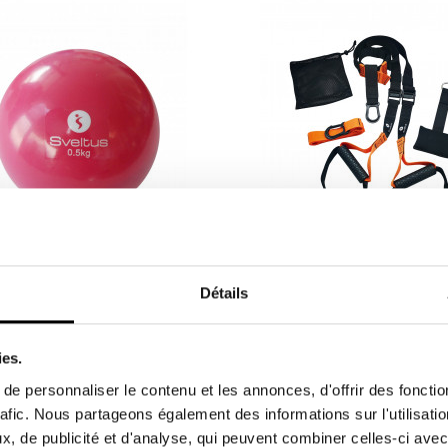
a lastrada suave y divertida
Suspender - para entrenamiento
Détails
con peso corporal (red)
lotas lastradas ayudan a
Ideal para el entrenamiento c
car y sentir mejor el
peso corporal con un sistema 
ies.
miso de...
40,00 €
e personnaliser le contenu et les annonces, d'offrir des fonctio
rafic. Nous partageons également des informations sur l'utilisati
, de publicité et d'analyse, qui peuvent combiner celles-ci avec
- 5,10 €