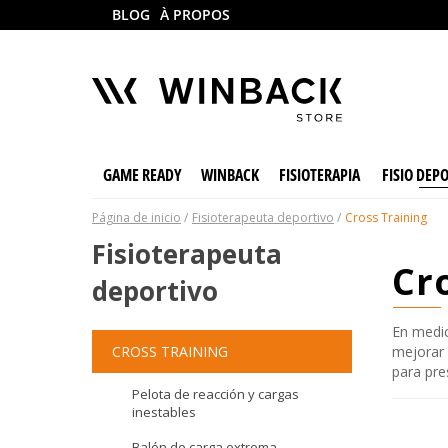
BLOG
À PROPOS
GAME READY
WINBACK
FISIOTERAPIA
FISIO DEP
Página de inicio
Fisioterapeuta deportivo
Cross Training
Fisioterapeuta
c
deportivo
En medic
CROSS TRAINING
mejorar 
para pre
Pelota de reacción y cargas
inestables
Balón de carga extrema