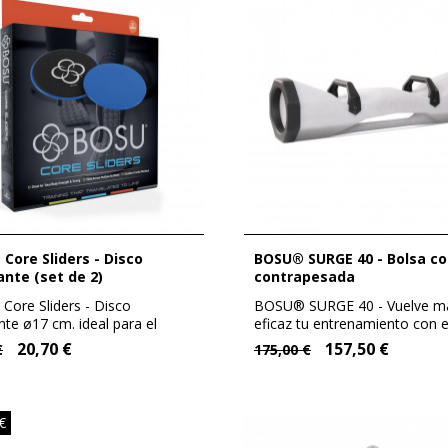
BOSU® SURGE 40 - Bolsa con asa
ante (set de 2)
contrapesada
Core Sliders - Disco
BOSU® SURGE 40 - Vuelve m
nte ø17 cm. ideal para el
eficaz tu entrenamiento con e
o...
Surge® 40. Bolsa...
20,70 €
157,50 €
€
175,00 €
€