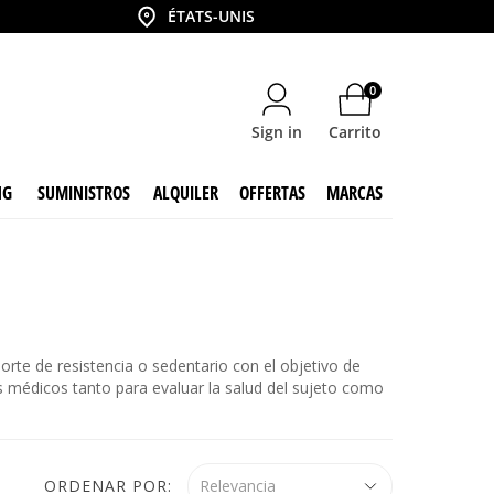
País
ÉTATS-UNIS
0
Sign in
Carrito
NG
SUMINISTROS
ALQUILER
OFFERTAS
MARCAS
rte de resistencia o sedentario con el objetivo de
s médicos tanto para evaluar la salud del sujeto como
ORDENAR POR:
Relevancia