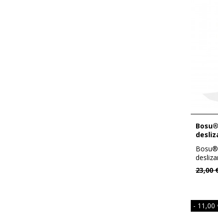
Bosu® Core Sliders - Disco
desliz
Bosu® 
desliza
refuerz
23,00 
- 11,00 