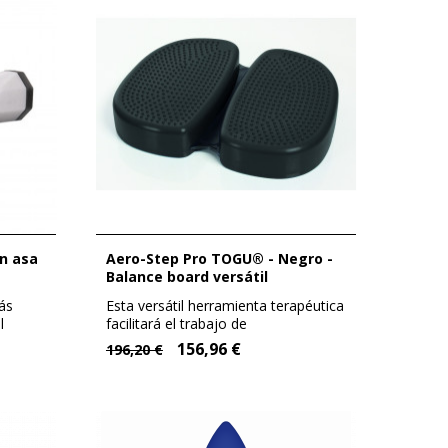
Aero-Step Pro TOGU® - Negro -
Balance board versátil
ás
Esta versátil herramienta terapéutica
l
facilitará el trabajo de
coordinación,...
156,96 €
196,20 €