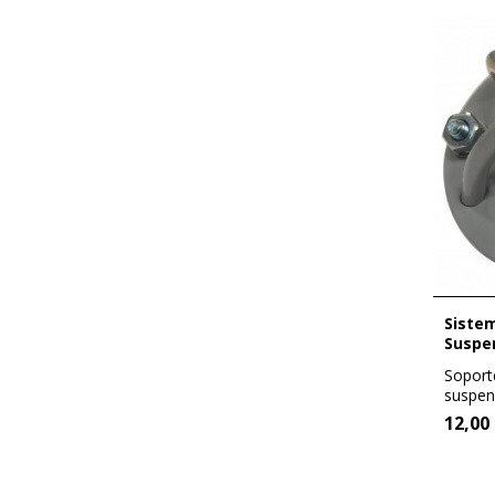
Sistema de fijación mural -
Suspe
Soport
suspen
corpora
12,00