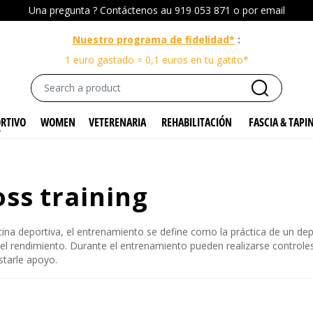
Una pregunta ?
Contáctenos
au 919 053 871 o por
email
Nuestro programa de fidelidad*
:
1 euro gastado = 0,1 euros en tu gatito*
ORTIVO
WOMEN
VETERENARIA
REHABILITACIÓN
FASCIA & TAPI
ross training
ina deportiva, el entrenamiento se define como la práctica de un depo
el rendimiento. Durante el entrenamiento pueden realizarse controle
starle apoyo.