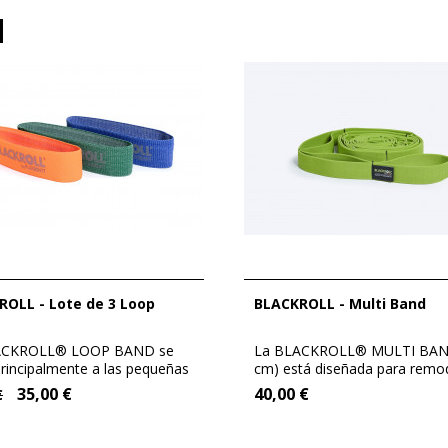
BLACKROLL - Multi Band
ACKROLL® LOOP BAND se
La BLACKROLL® MULTI BAN
principalmente a las pequeñas
cm) está diseñada para remo
...
las...
35,00 €
40,00 €
€