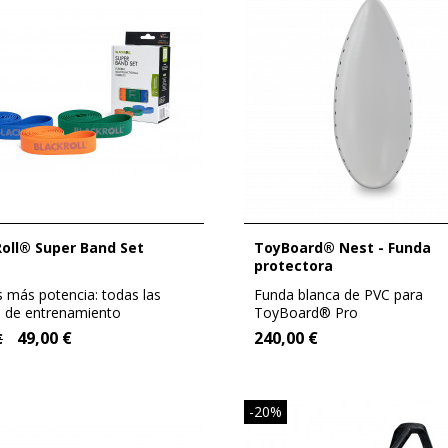
Roll® Super Band Set
ToyBoard® Nest - Funda
protectora
s más potencia: todas las
Funda blanca de PVC para
 de entrenamiento
ToyBoard® Pro
osas con la...
49,00 €
240,00 €
€
-20%