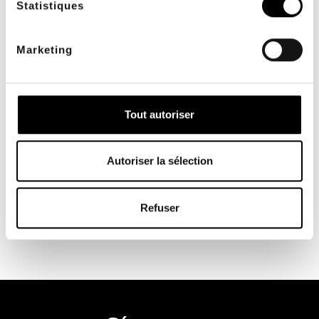
Statistiques
SERVICIO INTERNO
PAGO SEGURO
a su servicio de lunes a
con systempay y 3D
viernes de 9 a 17 horas
Secure
Marketing
Tout autoriser
Autoriser la sélection
MEDIOS DE PAGO
Visa, Mastercard,
transferencia bancaria,
cheque y más
Refuser