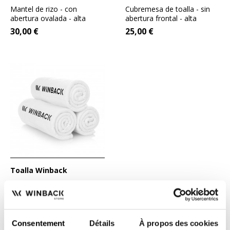
Mantel de rizo - con
Cubremesa de toalla - sin
abertura ovalada - alta
abertura frontal - alta
calidad - 7 colores a elegir
calidad - 7 colores a...
30,00 €
25,00 €
:...
Toalla Winback
Toalla 100% algodón blanco
con inscripción WINBACK.
27,00 €
Consentement
Détails
À propos des cookies