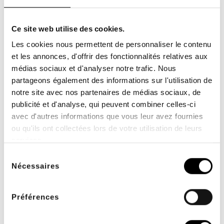
Ce site web utilise des cookies.
Les cookies nous permettent de personnaliser le contenu
et les annonces, d'offrir des fonctionnalités relatives aux
médias sociaux et d'analyser notre trafic. Nous
partageons également des informations sur l'utilisation de
notre site avec nos partenaires de médias sociaux, de
publicité et d'analyse, qui peuvent combiner celles-ci
avec d'autres informations que vous leur avez fournies
FACILIDAD DE PAGO
ENVÍO GRATUITO
ou qu'ils ont collectées lors de votre utilisation de leurs
2 ó 3 veces sin cargo
desde 200€ TTC de
services.
para profesionales
compras
sanitarios
Sélection
Nécessaires
du
consentement
Préférences