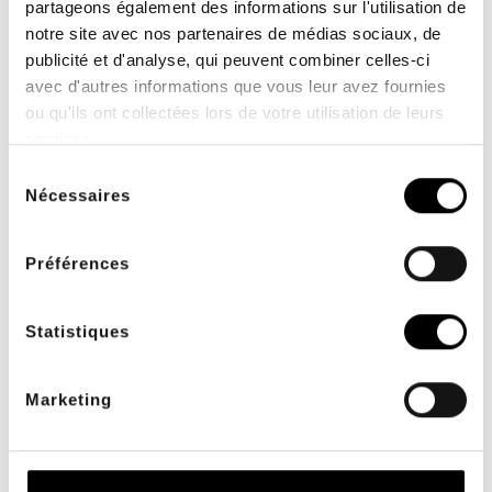
partageons également des informations sur l'utilisation de
notre site avec nos partenaires de médias sociaux, de
publicité et d'analyse, qui peuvent combiner celles-ci
avec d'autres informations que vous leur avez fournies
ou qu'ils ont collectées lors de votre utilisation de leurs
services.
Sélection
SERVICIO INTERNO
PAGO SEGURO
Nécessaires
du
a su servicio de lunes a
con systempay y 3D
viernes de 9 a 17 horas
Secure
consentement
Préférences
Statistiques
Marketing
MEDIOS DE PAGO
Visa, Mastercard,
transferencia bancaria,
cheque y más