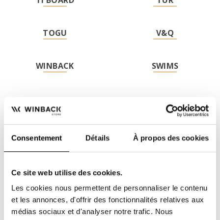
TI'BOARD
TUR
TOGU
V&Q
WINBACK
SWIMS
Consentement
Détails
À propos des cookies
Ce site web utilise des cookies.
Les cookies nous permettent de personnaliser le contenu
FACILIDAD DE PAGO
ENVÍO GRATUITO
et les annonces, d'offrir des fonctionnalités relatives aux
2 ó 3 veces sin cargo
desde 200€ TTC de
para profesionales
compras
médias sociaux et d'analyser notre trafic. Nous
sanitarios