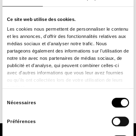
SERVICIO INTERNO
PAGO SEGURO
a su servicio de lunes a
con systempay y 3D
Ce site web utilise des cookies.
viernes de 9 a 17 horas
Secure
Les cookies nous permettent de personnaliser le contenu
et les annonces, d'offrir des fonctionnalités relatives aux
médias sociaux et d'analyser notre trafic. Nous
partageons également des informations sur l'utilisation de
notre site avec nos partenaires de médias sociaux, de
publicité et d'analyse, qui peuvent combiner celles-ci
avec d'autres informations que vous leur avez fournies
MEDIOS DE PAGO
ou qu'ils ont collectées lors de votre utilisation de leurs
Visa, Mastercard,
transferencia bancaria,
services.
cheque y más
Sélection
Nécessaires
du
consentement
Préférences