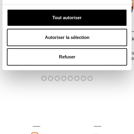
Tout autoriser
Autoriser la sélection
Echelle d'agilité et de rythme, 5
Suspender y fijac
mètres, 10 barreaux, avec sac de
transport
Mejora tu aceleración, cambio de
Ideal para el entre
Refuser
dirección y apoyo lateral. Puede
corporal gracias a s
utilizarse...
11,70 €
41,60 €
13,00 €
52,00 €