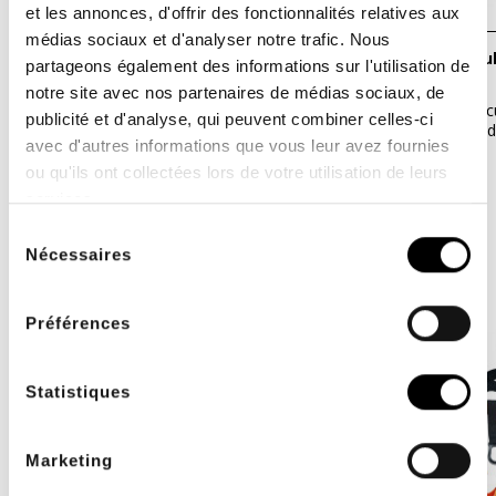
et les annonces, d'offrir des fonctionnalités relatives aux
médias sociaux et d'analyser notre trafic. Nous
BLACKROLL - Lote de 3 Loop Band
Tirante Muscu
partageons également des informations sur l'utilisation de
notre site avec nos partenaires de médias sociaux, de
La BLACKROLL® LOOP BAND se dirige
El "Tirante Musc
publicité et d'analyse, qui peuvent combiner celles-ci
principalmente a las pequeñas cadenas...
también conocid
avec d'autres informations que vous leur avez fournies
35,00 €
97,00 €
40,00 €
ou qu'ils ont collectées lors de votre utilisation de leurs
services.
Sélection
MISMA MARCA Y CATEGORÍA
Nécessaires
du
consentement
Préférences
-10%
-20%
Statistiques
Marketing