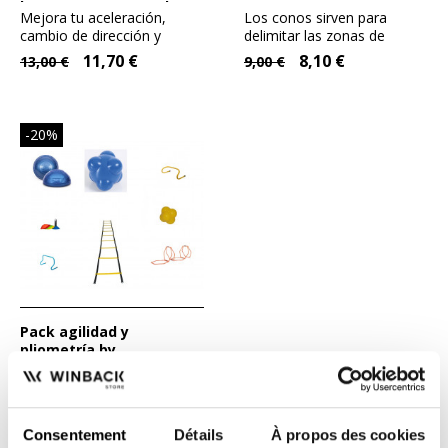
barreaux, avec sac de
Mejora tu aceleración,
Los conos sirven para
transport
cambio de dirección y
delimitar las zonas de
apoyo lateral. Puede
entrenamiento. Los
11,70 €
8,10 €
13,00 €
9,00 €
utilizarse...
diferentes...
-20%
Pack agilidad y
pliometría by
Winback.store
En este pack encontrarás lo
esencial para habilitar y
combinar ejercicios...
194,08 €
242,60 €
Consentement
Détails
À propos des cookies