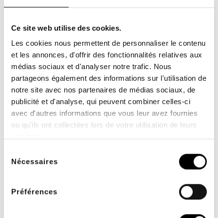
Ce site web utilise des cookies.
Les cookies nous permettent de personnaliser le contenu
et les annonces, d'offrir des fonctionnalités relatives aux
médias sociaux et d'analyser notre trafic. Nous
partageons également des informations sur l'utilisation de
notre site avec nos partenaires de médias sociaux, de
publicité et d'analyse, qui peuvent combiner celles-ci
avec d'autres informations que vous leur avez fournies
FACILIDAD DE PAGO
ENVÍO GRATUITO
ou qu'ils ont collectées lors de votre utilisation de leurs
2 ó 3 veces sin cargo
desde 200€ TTC de
services.
para profesionales
compras
sanitarios
Sélection
Nécessaires
du
consentement
Préférences