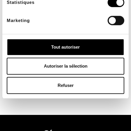
Statistiques
SERVICIO INTERNO
PAGO SEGURO
a su servicio de lunes a
con systempay y 3D
viernes de 9 a 17 horas
Secure
Marketing
Tout autoriser
Autoriser la sélection
MEDIOS DE PAGO
Visa, Mastercard,
transferencia bancaria,
cheque y más
Refuser