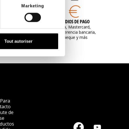
Marketing
O SEGURO
MEDIOS DE PAGO
stempay y 3D
Visa, Mastercard,
Secure
transferencia bancaria,
cheque y más
Tout autoriser
 Para
tacto
rute de
se
oductos