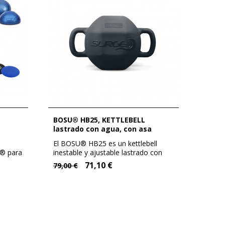
BOSU® HB25, KETTLEBELL
lastrado con agua, con asa
El BOSU® HB25 es un kettlebell
U® para
inestable y ajustable lastrado con
agua. Está...
71,10 €
79,00 €