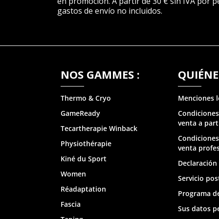
en promoción. A partir de 30 € sin IVA por p
gastos de envío no incluidos.
NOS GAMMES :
QUIÉNE
Thermo & Cry
o
Menciones l
GameReady
Condiciones
venta a part
Tecartherapie
Winback
Condiciones
Physiothérapie
venta profe
Kiné du Sport
Declaración 
Women
Servicio pos
Réadaptation
Programa de
Fascia
Sus datos p