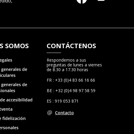
edido,
S SOMOS
CONTÁCTENOS
egales
Respondemos a sus
preguntas de lunes a viernes
 generales de
de 8.30 a 17.30 horas
iculares
FR : +33 (0)4 83 66 16 66
 generales de
sionales
BE : +32 (0)4 98 97 58 59
de accesibilidad
ES : 919 053 871
tventa
Contacto
 fidelización
ersonales