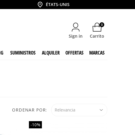
País
ÉTATS-UNIS
0
Sign in
Carrito
NG
SUMINISTROS
ALQUILER
OFFERTAS
MARCAS
ORDENAR POR:
Relevancia
-10%