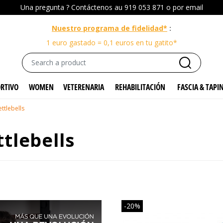
Una pregunta ?
Contáctenos
au 919 053 871 o por
email
Nuestro programa de fidelidad*
:
1 euro gastado = 0,1 euros en tu gatito*
ORTIVO
WOMEN
VETERENARIA
REHABILITACIÓN
FASCIA & TAPI
ettlebells
ettlebells
-20%