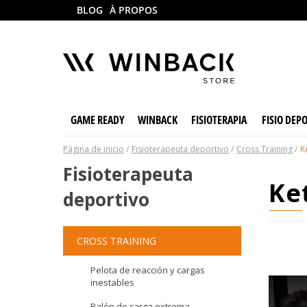
BLOG
À PROPOS
GAME READY
WINBACK
FISIOTERAPIA
FISIO DEP
Página de inicio
Fisioterapeuta deportivo
Cross Training
K
Fisioterapeuta
k
deportivo
CROSS TRAINING
Pelota de reacción y cargas
inestables
Balón de carga extrema