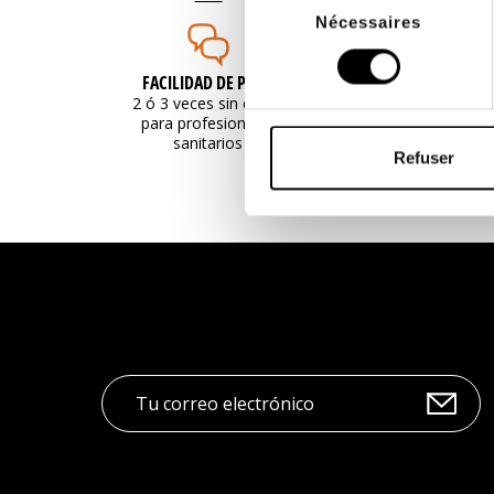
Nécessaires
du
consentement
FACILIDAD DE PAGO
ENVÍO GRA
2 ó 3 veces sin cargo
desde 200€
para profesionales
compr
sanitarios
Refuser