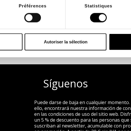
Préférences
Statistiques
TUITO
SERVICIO INTERNO
PAG
 TTC de
a su servicio de lunes a
con sy
as
viernes de 9 a 17 horas
Autoriser la sélection
Síguenos
Puede darse de baja en cualquier momento.
ello, encontrará nuestra información de con
en las condiciones de uso del sitio web. Disf
un 5 % de descuento para las personas que 
suscriban al newsletter, acumulable con pr