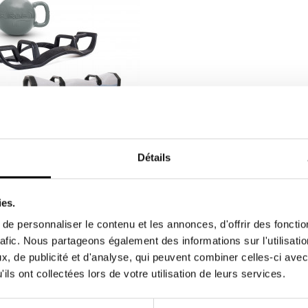
Détails
ccesorios BOSU®
k compuesto al 100 % por
rios BOSU® diseñado para
ies.
 todas...
281,60 €
 €
e personnaliser le contenu et les annonces, d'offrir des fonctio
rafic. Nous partageons également des informations sur l'utilisati
, de publicité et d'analyse, qui peuvent combiner celles-ci avec
ils ont collectées lors de votre utilisation de leurs services.