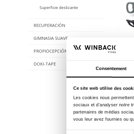
Superficie deslizante
RECUPERACIÓN
GIMNASIA SUAVE
PROPIOCEPCIÓN
DOKI-TAPE
Pack de rehabilitación deportiva
Consentement
con a
Un pac
acceso
Ce site web utilise des cook
ofrecer
352,00
Les cookies nous permettent d
sociaux et d'analyser notre t
partenaires de médias sociaux
vous leur avez fournies ou qu'
Sélection