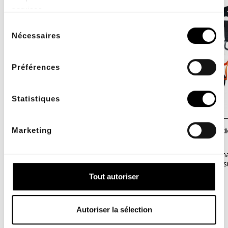
services.
Sélection
Nécessaires
du
consentement
Préférences
Statistiques
Marketing
Seto de velocidad amarillo, altura
Suspender y fijac
30 cm (unidad)
Estas mini vallas de velocidad son
Ideal para el entre
ideales para trabajar la agilidad, la...
corporal gracias a s
6,00 €
41,60 €
Tout autoriser
52,00 €
Autoriser la sélection