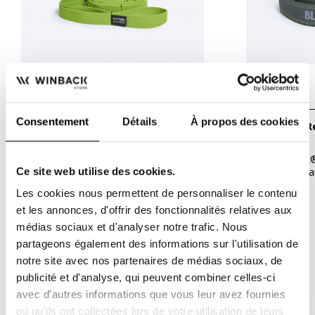
Consentement
Détails
À propos des cookies
BLACKROLL - Multi Band
BLACKROLL - R
La BLACKROLL® MULTI BAND (280 cm)
La BLACKROLL®
está diseñada para remodelar las...
190 cm) se desar
Ce site web utilise des cookies.
accesible...
40,00 €
30,00 €
Les cookies nous permettent de personnaliser le contenu
et les annonces, d'offrir des fonctionnalités relatives aux
médias sociaux et d'analyser notre trafic. Nous
partageons également des informations sur l'utilisation de
MISMA MARCA Y CATEGORÍA
notre site avec nos partenaires de médias sociaux, de
publicité et d'analyse, qui peuvent combiner celles-ci
avec d'autres informations que vous leur avez fournies
-20%
ou qu'ils ont collectées lors de votre utilisation de leurs