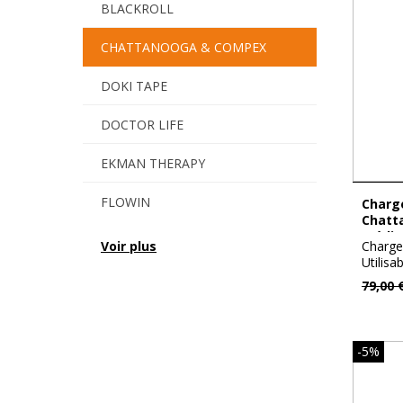
BLACKROLL
CHATTANOOGA & COMPEX
DOKI TAPE
DOCTOR LIFE
EKMAN THERAPY
FLOWIN
Chargeur de batterie Compex et
Chatt
médic
GAMEREADY
Charge
Voir plus
Utilis
médicau
MC RUB
79,00 
MEDICAFARM
-5%
MSD - MVS IN MOTION -
SAEHAN