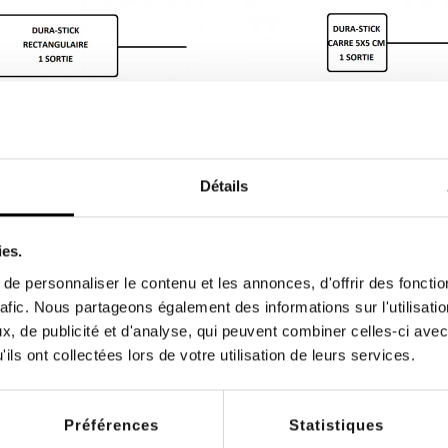
Détails
Électrodes autocollantes DURA-
rectangulaires 5 x 9 cm à
STICK carrées 5 x 5 cm à fil
 de 4 électrodes autocollantes
Sachet de 4 électrodes carré
ies.
ulaires 50 x 90 mm à fil -...
cm autocollantes à fils; conne
e personnaliser le contenu et les annonces, d'offrir des fonctio
4,40 €
rafic. Nous partageons également des informations sur l'utilisati
, de publicité et d'analyse, qui peuvent combiner celles-ci avec
ils ont collectées lors de votre utilisation de leurs services.
Préférences
Statistiques