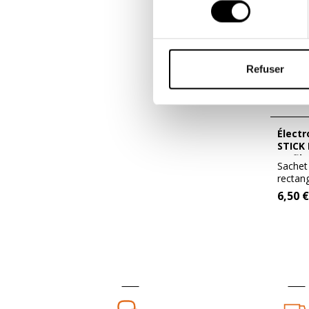
consentement
Refuser
Électrodes autocollantes DURA-
STICK 
- 2 fils
Sachet
rectang
connexi
6,50 €