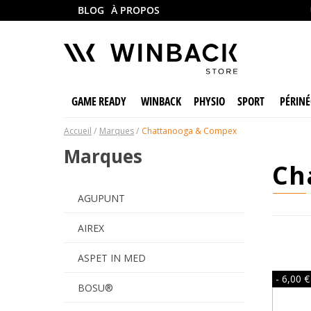
BLOG
À PROPOS
GAME READY
WINBACK
PHYSIO
SPORT
PÉRINÉ
Accueil
Marques
Chattanooga & Compex
Marques
c
AGUPUNT
AIREX
ASPET IN MED
- 6,00 €
BOSU®