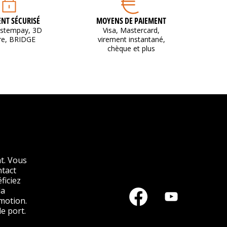
NT SÉCURISÉ
MOYENS DE PAIEMENT
ystempay, 3D
Visa, Mastercard,
re, BRIDGE
virement instantané,
chèque et plus
t. Vous
ntact
ficiez
la
motion.
e port.