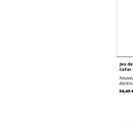
PEDALO
PHYKIDIS
PHYTOMEDICA
PROCOMEDIC
REHAB EUROPA
Jeu de 4 Câbles 6 pôles à fil pour
SVELTUS
Cefar
Nouvea
TI'BOARD
électro
COMPEX
56,49 
TUR
TOGU®
V&Q
WINBACK