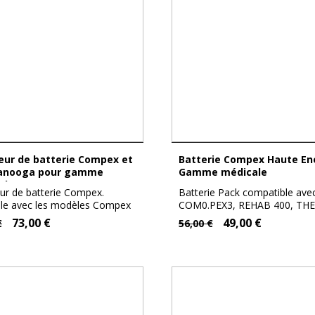
Batterie Compex Haute Energie
anooga pour gamme
Gamme médicale
ale
ur de batterie Compex.
Batterie Pack compatible ave
able avec les modèles Compex
COM0.PEX3, REHAB 400, TH
x :...
500, THETA 600,...
73,00 €
49,00 €
€
56,00 €