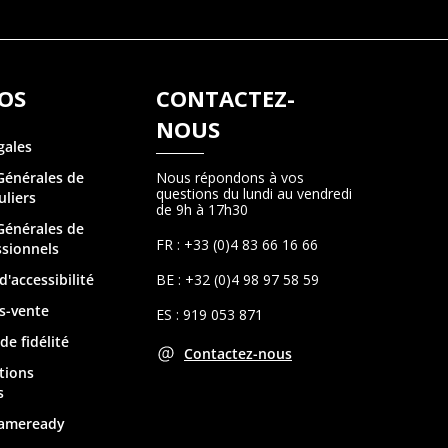
OS
CONTACTEZ-
NOUS
gales
Générales de
Nous répondons à vos
questions du lundi au vendredi
uliers
de 9h à 17h30
Générales de
FR : +33 (0)4 83 66 16 66
ssionnels
d'accessibilité
BE : +32 (0)4 98 97 58 59
s-vente
ES : 919 053 871
e fidélité
Contactez-nous
tions
s
Gameready