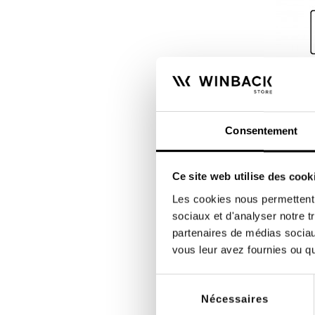
WINBACK STORE
Consentement
Électrodes autocollantes DURA-
STICK 
fil
Sachet
Ce site web utilise des cook
rectang
Les cookies nous permettent d
5,40 €
sociaux et d'analyser notre t
partenaires de médias sociaux
vous leur avez fournies ou qu'
Sélection
Nécessaires
du