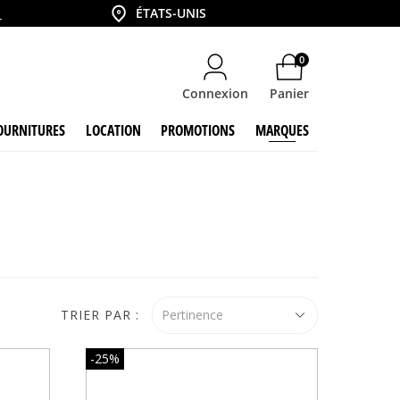
6
Country
ÉTATS-UNIS
0
Connexion
Panier
OURNITURES
LOCATION
PROMOTIONS
MARQUES
TRIER PAR :
Pertinence
-25%