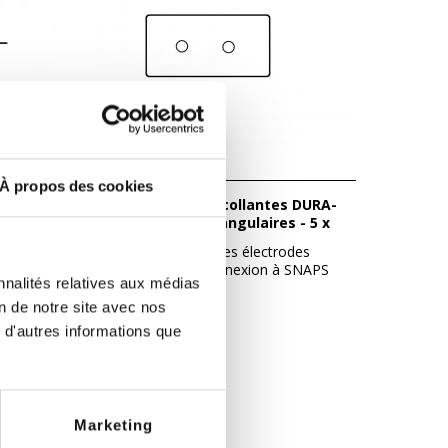
À propos des cookies
Électrodes autocollantes DURA-
STICK PLUS rectangulaires - 5 x
10 - 2 Snaps
es 5x5
Sachet de 2 grandes électrodes
xion...
autocollantes; connexion à SNAPS
nnalités relatives aux médias
(pression)....
6,40 €
on de notre site avec nos
 d'autres informations que
Marketing