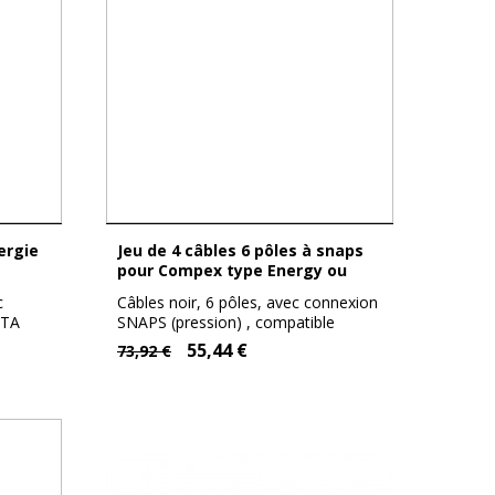
Jeu de 4 câbles 6 pôles à snaps
pour Compex type Energy ou
Compex 3
c
Câbles noir, 6 pôles, avec connexion
ETA
SNAPS (pression) , compatible
Compex...
55,44 €
73,92 €