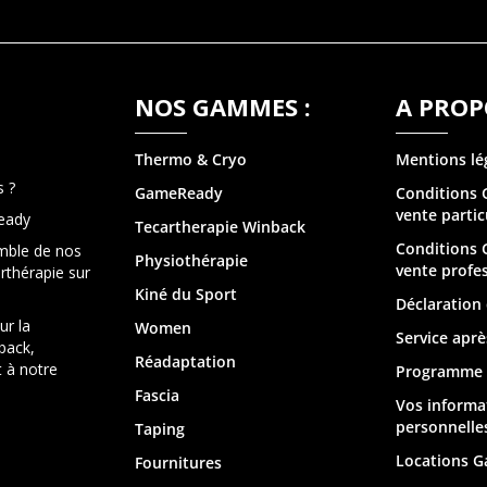
NOS GAMMES :
A PROP
Thermo & Cry
o
Mentions lé
 ?
GameReady
Conditions 
vente partic
eady
Tecartherapie
Winback
Conditions 
mble de nos
Physiothérapie
vente profe
arthérapie sur
Kiné du Sport
Déclaration 
ur la
Women
Service aprè
back,
Réadaptation
 à notre
Programme d
Fascia
Vos informa
personnelle
Taping
Locations 
Fournitures