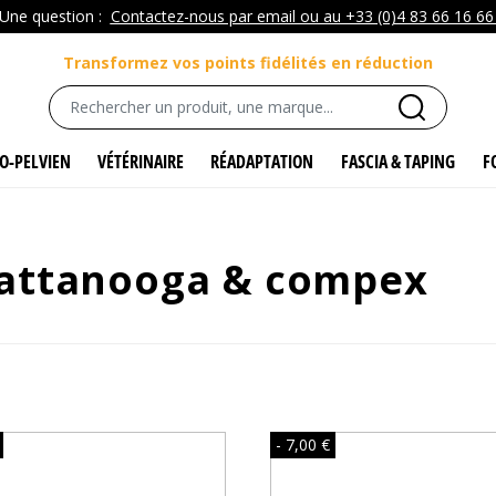
Une question :
Contactez-nous par email ou au +33 (0)4 83 66 16 6
Transformez vos points fidélités en réduction
O-PELVIEN
VÉTÉRINAIRE
RÉADAPTATION
FASCIA & TAPING
F
hattanooga & compex
- 7,00 €