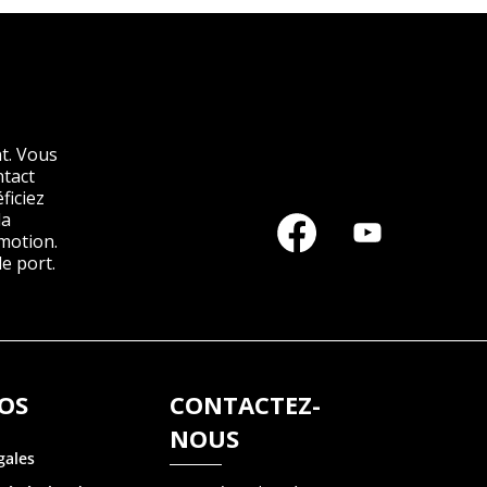
t. Vous
ntact
ficiez
la
motion.
e port.
OS
CONTACTEZ-
NOUS
gales