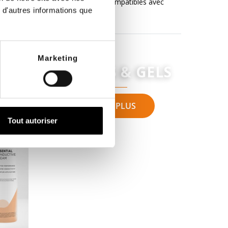
homologués et compatibles avec
offrent
les...
 d'autres informations que
43,20 €
11,00
Marketing
CRÈMES & GELS
VOIR PLUS
- 72,00 €
Tout autoriser