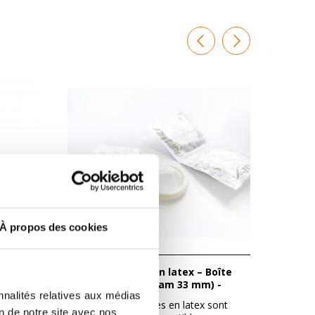
À propos des cookies
Protège sonde en latex – Boîte
Lot de 5 plaques de retour
de 144 unités (diam 33 mm) -
adhés
nnalités relatives aux médias
Winback
ctrode
Ces protège sondes en latex sont
Les pl
on de notre site avec nos