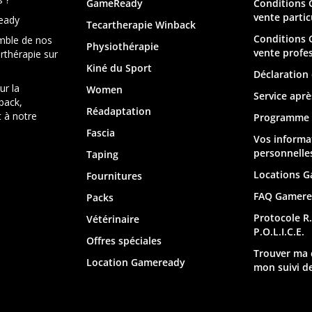
GameReady
Conditions 
vente partic
eady
Tecartherapie
Winback
Conditions 
mble de nos
Physiothérapie
vente profe
arthérapie sur
Kiné du Sport
Déclaration 
ur la
Women
Service aprè
back,
Réadaptation
 à notre
Programme d
Fascia
Vos informa
personnelle
Taping
Locations 
Fournitures
FAQ Gamere
Packs
Protocole R.I
Vétérinaire
P.O.L.I.C.E.
Offres spéciales
Trouver ma
Location Gameready
mon suivi de