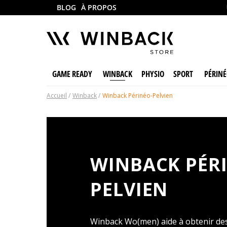
BLOG
À PROPOS
GAME READY
WINBACK
PHYSIO
SPORT
PÉRINÉ
Accueil
Winback
Winback Périnéo-Pelvien
WINBACK PÉRINÉO-
PELVIEN
Winback Wo(men) aide à obtenir de