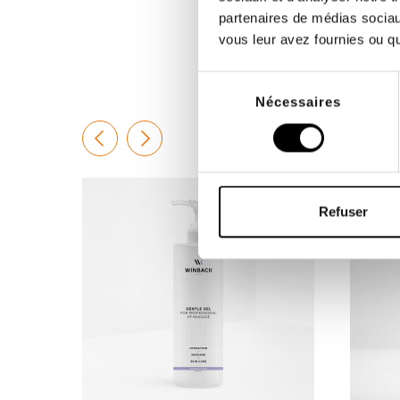
démie;
petit format (taille S) offrent encore...
chaque 
Pelvic 
partenaires de médias sociaux
11,00 €
870,0
vous leur avez fournies ou qu'
Sélection
Nécessaires
du
consentement
Refuser