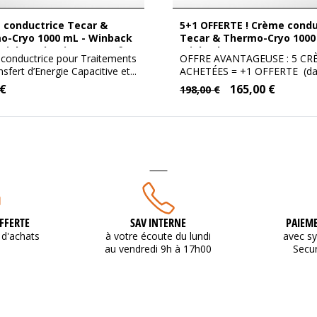
5+1 OFFERTE ! Crème conductrice
o-Cryo 1000 mL - Winback
Tecar & Thermo-Cryo 1000
tial Conductive Cream for
Winback
conductrice pour Traitements
OFFRE AVANTAGEUSE : 5 CR
ssionnal HF massage)
nsfert d’Energie Capacitive et...
ACHETÉES = +1 OFFERTE (dans
 €
165,00 €
198,00 €
FFERTE
SAV INTERNE
PAIEME
d'achats
à votre écoute du lundi
avec s
au vendredi 9h à 17h00
Secu