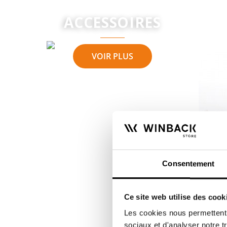
ACCESSOIRES
VOIR PLUS
Consentement
Lot de 5 plaques de retour
Pelvic Pack Winback -
Ce site web utilise des cook
adhésives (petit format) RS27 -
Tecar
Les cookies nous permettent d
Winback
oins+
Les plaques de retour adhésives
Accomp
sociaux et d'analyser notre t