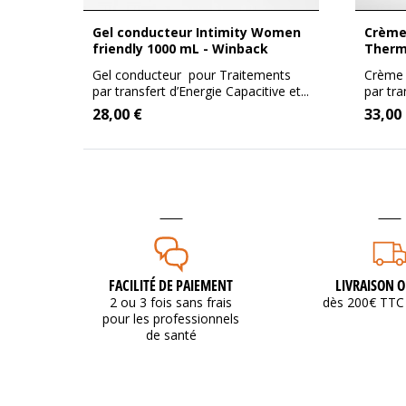
Gel conducteur Intimity Women
Crème conductrice Tecar &
ml -
friendly 1000 mL - Winback
Therm
(Essen
ale
Gel conducteur pour Traitements
Crème 
profe
2...
par transfert d’Energie Capacitive et...
par tra
28,00 €
33,00
FACILITÉ DE PAIEMENT
LIVRAISON O
2 ou 3 fois sans frais
dès 200€ TTC 
pour les professionnels
de santé