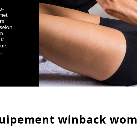
o-
rmet
rs
 selon
on
 la
eurs
..
quipement winback wo