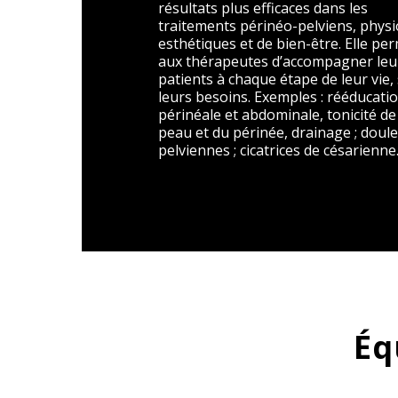
résultats plus efficaces dans les
traitements périnéo-pelviens, physi
esthétiques et de bien-être. Elle pe
aux thérapeutes d’accompagner leu
patients à chaque étape de leur vie,
leurs besoins. Exemples
: r
ééducati
périnéale et abdominale, tonicité de
peau et du périnée, drainage
; d
oul
pelviennes
; c
icatrices de césarienne.
é