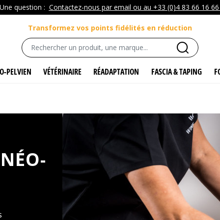
Une question :
Contactez-nous par email ou au +33 (0)4 83 66 16 6
Transformez vos points fidélités en réduction
O-PELVIEN
VÉTÉRINAIRE
RÉADAPTATION
FASCIA & TAPING
F
s