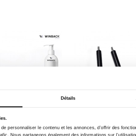
Détails
Pack Uro - Winback pour BACK3
ies.
thérapie BACK4 & BACK3TX
(ancienne génération)
e personnaliser le contenu et les annonces, d'offrir des fonctio
agnez vos patientes à
Kit Uro contenant : 1 mini-éle
rafic. Nous partageons également des informations sur l'utilisati