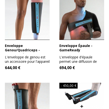
Enveloppe
Enveloppe Épaule -
Genou/Quadriceps -
GameReady
GameReady
L'enveloppe de genou est
L'enveloppe d'épaule
un accessoire pour l'appareil
permet une diffusion de
GAME READY. Sa taille...
froid sur une surface très...
644,00 €
694,00 €
- 450,00 €