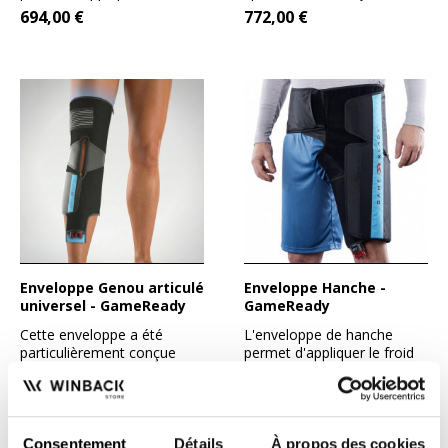
pression sur la ceinture...
d'appliquer froid et...
694,00 €
772,00 €
Enveloppe Genou articulé
Enveloppe Hanche -
universel - GameReady
GameReady
Cette enveloppe a été
L'enveloppe de hanche
particulièrement conçue
permet d'appliquer le froid
pour une usage simultané
et la compression sur la...
686,00 €
694,00 €
avec...
Consentement
Détails
À propos des cookies