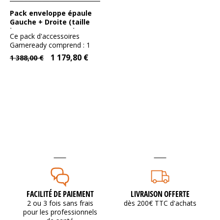
Pack enveloppe épaule
Gauche + Droite (taille
large) - Gameready
Ce pack d'accessoires
Gameready comprend : 1
enveloppe de froid épaule...
1 179,80 €
1 388,00 €
FACILITÉ DE PAIEMENT
LIVRAISON OFFERTE
2 ou 3 fois sans frais
dès 200€ TTC d'achats
pour les professionnels