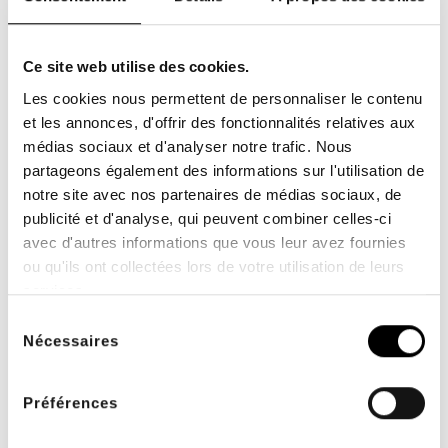
Ce site web utilise des cookies.
Les cookies nous permettent de personnaliser le contenu
et les annonces, d'offrir des fonctionnalités relatives aux
médias sociaux et d'analyser notre trafic. Nous
partageons également des informations sur l'utilisation de
notre site avec nos partenaires de médias sociaux, de
Enveloppe Main/Poignet
Enveloppe Coude articulé
- GameReady
- GameReady
publicité et d'analyse, qui peuvent combiner celles-ci
avec d'autres informations que vous leur avez fournies
La nouvelle enveloppe de
Enveloppe de Coude articulé
main est un accessoire pour
pour les patients incapables
ou qu'ils ont collectées lors de votre utilisation de leurs
l'appareil GAME READY....
de redresser leur...
678,00 €
734,00 €
services.
Sélection
Nécessaires
du
-15%
-15%
consentement
Préférences