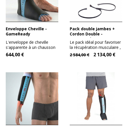
Enveloppe Cheville -
Pack double jambes +
GameReady
Cordon Double -
Gameready
L'enveloppe de cheville
Le pack idéal pour favoriser
s'apparente à un chausson
la récupération musculaire ,
montant qui va permettre...
en phase de...
644,00 €
2 134,00 €
2 584,00 €