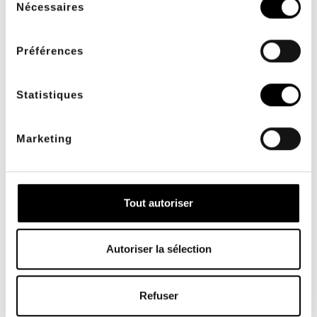
Nécessaires
du
consentement
Préférences
Statistiques
Marketing
Ciseaux simples pour
Taping et Bandage DOKI
Tout autoriser
Paire de ciseaux à bouts
ronds, anses plastiques et
lame crantée.
6,00 €
Autoriser la sélection
Refuser