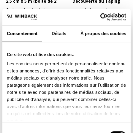
2,5 cm x 5 m (boite de 2
Découverte du Taping
unités)
Ce format spécial plus
Le pack découverte
étroit que les bandes
comprend : 2 bandes 5cm x
classiques de tape est...
5m (couleur selon...
16,00 €
79,90 €
94,00 €
Consentement
Détails
À propos des cookies
-20%
Ce site web utilise des cookies.
Les cookies nous permettent de personnaliser le contenu
et les annonces, d'offrir des fonctionnalités relatives aux
médias sociaux et d'analyser notre trafic. Nous
partageons également des informations sur l'utilisation de
notre site avec nos partenaires de médias sociaux, de
publicité et d'analyse, qui peuvent combiner celles-ci
Bande professionnelle
Pack de 5 rouleaux DOKI
avec d'autres informations que vous leur avez fournies
Taping Doki Pro 5 cm x
Tape, formats
32 m de couleur Rose
économiques, 5cm x 32m
ou qu'ils ont collectées lors de votre utilisation de leurs
Le Taping est un procédé
Pour les gros
services.
innovant de contention
consommateur de taping,
adhésive. Son tissage en...
un pack économique de 5
55,00 €
220,00 €
275,00 €
Sélection
rouleaux de...