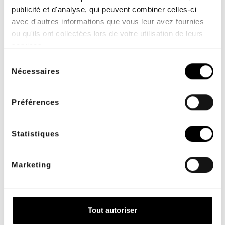
2 ou 3 fois sans frais
dès 200€ TTC d'achats
publicité et d'analyse, qui peuvent combiner celles-ci
pour les professionnels
avec d'autres informations que vous leur avez fournies
de santé
ou qu'ils ont collectées lors de votre utilisation de leurs
services.
Sélection
Nécessaires
du
consentement
Préférences
SAV INTERNE
PAIEMENT SÉCURISÉ
à votre écoute du lundi
avec systempay, 3D
au vendredi 9h à 17h00
Secure, BRIDGE
Statistiques
Marketing
Tout autoriser
MOYENS DE PAIEMENT