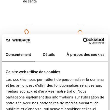
de santé
SAV INTERNE
PAIEMENT SÉCURISÉ
à votre écoute du lundi
avec systempay, 3D
au vendredi 9h à 17h00
Secure, BRIDGE
Consentement
Détails
À propos des cookies
Ce site web utilise des cookies.
Les cookies nous permettent de personnaliser le contenu
et les annonces, d'offrir des fonctionnalités relatives aux
médias sociaux et d'analyser notre trafic. Nous
MOYENS DE PAIEMENT
partageons également des informations sur l'utilisation de
Visa, Mastercard,
virement instantané,
notre site avec nos partenaires de médias sociaux, de
chèque et plus
publicité et d'analyse, qui peuvent combiner celles-ci