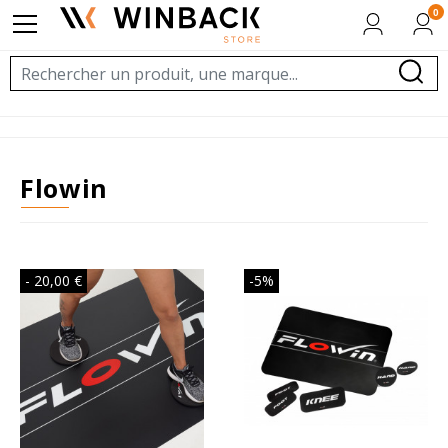
0
flowin
- 20,00 €
-5%