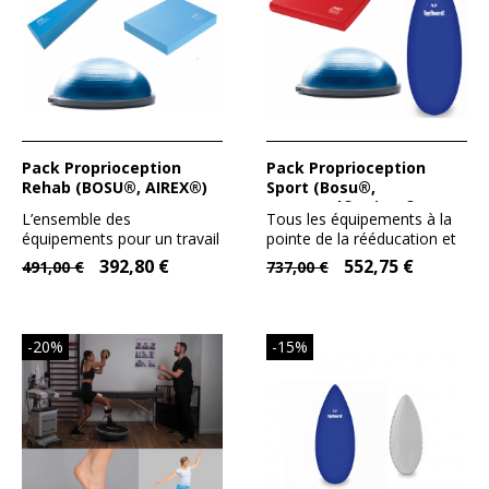
Pack Proprioception
Pack Proprioception
Rehab (BOSU®, AIREX®)
Sport (Bosu®,
ToyBoard®, Airex®)
L’ensemble des
Tous les équipements à la
équipements pour un travail
pointe de la rééducation et
proprioceptif tout confort
de la préparation...
392,80 €
552,75 €
491,00 €
737,00 €
dans...
-20%
-15%