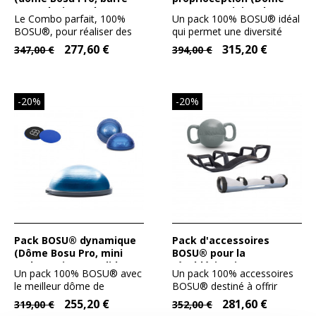
musculation Helm)
Bosu Pro, mini Pods,
Le Combo parfait, 100%
Un pack 100% BOSU® idéal
barre Helm)
BOSU®, pour réaliser des
qui permet une diversité
entrainements incroyables;...
infinie d'exercices de...
277,60 €
315,20 €
347,00 €
394,00 €
-20%
-20%
Pack BOSU® dynamique
Pack d'accessoires
(Dôme Bosu Pro, mini
BOSU® pour la
Pods, Patin Core Sliders)
réathlétisation
Un pack 100% BOSU® avec
Un pack 100% accessoires
le meilleur dôme de
BOSU® destiné à offrir
proprioception, les
l'ensemble des dernières...
255,20 €
281,60 €
319,00 €
352,00 €
nouveaux...