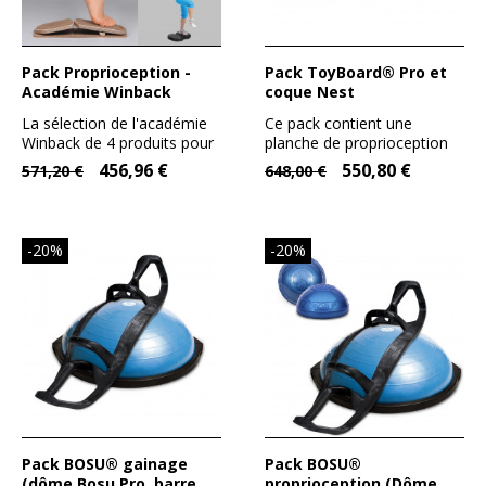
Pack Proprioception -
Pack ToyBoard® Pro et
Académie Winback
coque Nest
La sélection de l'académie
Ce pack contient une
Winback de 4 produits pour
planche de proprioception
votre rééducation...
en forme de surf pour la...
456,96 €
550,80 €
571,20 €
648,00 €
-20%
-20%
Pack BOSU® gainage
Pack BOSU®
(dôme Bosu Pro, barre
proprioception (Dôme