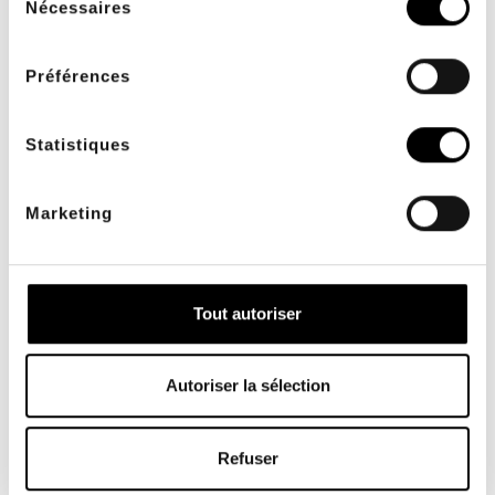
Nécessaires
du
consentement
Préférences
Statistiques
FACILITÉ DE PAIEMENT
LIVRAISON OFFERTE
2 ou 3 fois sans frais
dès 200€ TTC d'achats
Marketing
pour les professionnels
de santé
Tout autoriser
Autoriser la sélection
SAV INTERNE
PAIEMENT SÉCURISÉ
Refuser
à votre écoute du lundi
avec systempay, 3D
au vendredi 9h à 17h00
Secure, BRIDGE