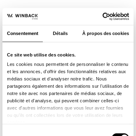
-20%
-20%
Consentement
Détails
À propos des cookies
Ce site web utilise des cookies.
Les cookies nous permettent de personnaliser le contenu
et les annonces, d'offrir des fonctionnalités relatives aux
Pack BOSU® Full
Pack Thérapie membre
médias sociaux et d'analyser notre trafic. Nous
Essential Accessories
inférieur by Pedalo®
partageons également des informations sur l'utilisation de
(Vestimed, Inclin board,
Ce pack propose l'ensemble
Découvrez dans ce pack,
Foot-Board & Trainer)
notre site avec nos partenaires de médias sociaux, de
des accessoires de la
avec un tarif préférentiel ,
publicité et d'analyse, qui peuvent combiner celles-ci
marque BOSU® pour
les meilleurs...
430,40 €
589,60 €
538,00 €
737,00 €
compléter...
avec d'autres informations que vous leur avez fournies
ou qu'ils ont collectées lors de votre utilisation de leurs
services.
Sélection