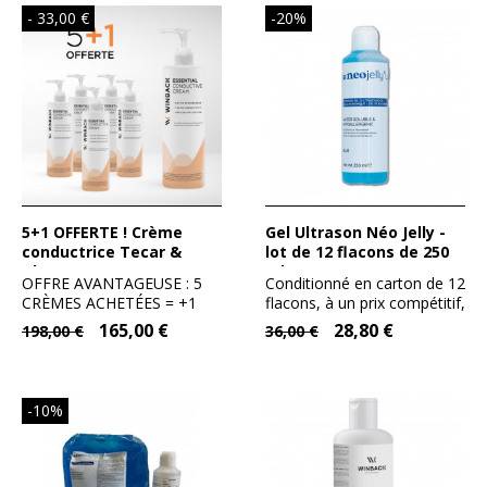
- 33,00 €
-20%
5+1 OFFERTE ! Crème
Gel Ultrason Néo Jelly -
conductrice Tecar &
lot de 12 flacons de 250
Thermo-Cryo 1000 mL -
ml
OFFRE AVANTAGEUSE : 5
Conditionné en carton de 12
Winback
CRÈMES ACHETÉES = +1
flacons, à un prix compétitif,
OFFERTE (dans la...
sans faire de...
165,00 €
28,80 €
198,00 €
36,00 €
-10%