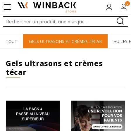
0
TOUT
GELS ULTRASONS ET CRÈMES TÉCAR
HUILES 
gels ultrasons et crèmes
técar