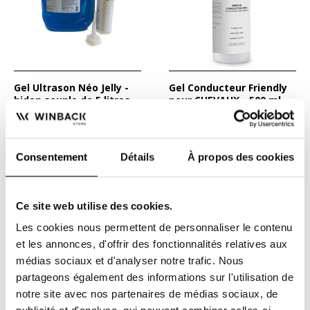
Gel Ultrason Néo Jelly -
Gel Conducteur Friendly
bidon souple de 5 litres
pour CHEVAUX - 500 ml -
Winback Equine
Gel destiné à
Gel conducteur doux pour
la transmission
Traitements par transfert
ultrasonique, il peut aussi
d’Energie Capacitive et...
19,44 €
16,00 €
21,60 €
Consentement
Détails
À propos des cookies
bien être utilisé...
- 72,00 €
Ce site web utilise des cookies.
Les cookies nous permettent de personnaliser le contenu
et les annonces, d'offrir des fonctionnalités relatives aux
médias sociaux et d'analyser notre trafic. Nous
partageons également des informations sur l'utilisation de
notre site avec nos partenaires de médias sociaux, de