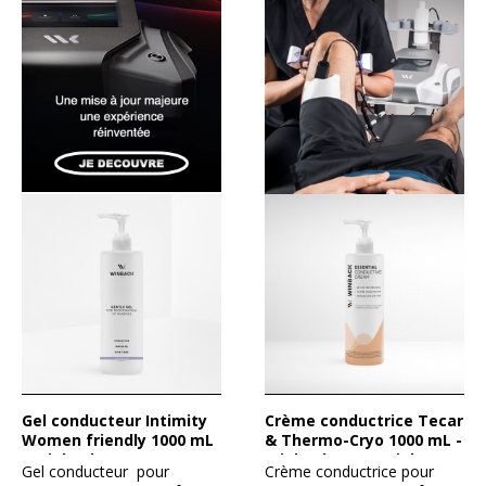
Gel conducteur Intimity
Crème conductrice Tecar
Women friendly 1000 mL
& Thermo-Cryo 1000 mL -
- Winback
Winback (Essential
Gel conducteur pour
Crème conductrice pour
Conductive Cream for