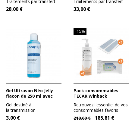
Traitements par transfert
Traitements par transfert
professionnal HF
d’Energie Capacitive et...
d’Energie Capacitive et...
28,00 €
33,00 €
massage)
-15%
Gel Ultrason Néo Jelly -
Pack consommables
flacon de 250 ml avec
TECAR Winback
bouchon verseur
Gel destiné à
Retrouvez l'essentiel de vos
la transmission
consommables favoris
ultrasonique, il peut aussi
WINBACK dans ce pack à...
3,00 €
185,81 €
218,60 €
bien être utilisé...