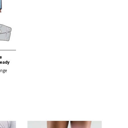
Ready
ange