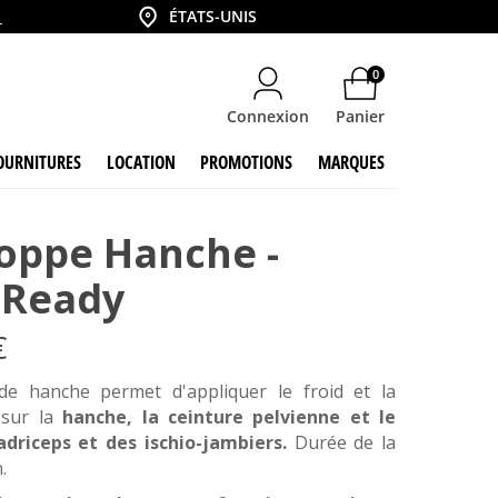
Country
6
ÉTATS-UNIS
0
Connexion
Panier
OURNITURES
LOCATION
PROMOTIONS
MARQUES
oppe Hanche -
Ready
€
de hanche permet d'appliquer le froid et la
 sur la
hanche, la ceinture pelvienne et le
driceps et des ischio-jambiers.
Durée de la
.