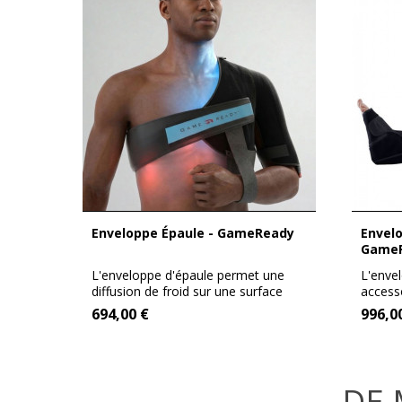
Enveloppe Épaule - GameReady
Enveloppe de jambe entière -
Game
L'enveloppe d'épaule permet une
L'enve
diffusion de froid sur une surface
accesso
très...
GAMERE
694,00 €
996,0
DE 