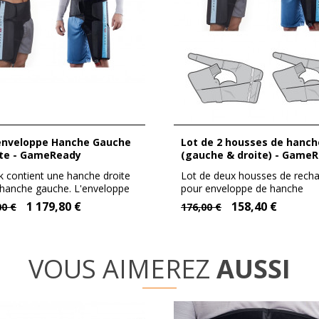
Lot de 2 housses de hanche
ite - GameReady
(gauche & droite) - Game
k contient une hanche droite
Lot de deux housses de rech
 hanche gauche. L'enveloppe
pour enveloppe de hanche
Gameready;...
1 179,80 €
158,40 €
00 €
176,00 €
VOUS AIMEREZ
AUSSI