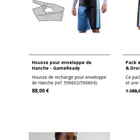
Housse pour enveloppe de
Pack enveloppe Hanche Gauche
Hanche - GameReady
& Dro
Housse de rechange pour enveloppe
Ce pac
de Hanche (ref. 590602/590604).
et une
Taille...
de...
88,00 €
1 388,