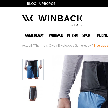
BLOG
À PROPOS
GAME READY
WINBACK
PHYSIO
SPORT
PÉRINÉ
Accueil
Thermo & Cryo
Enveloppes Gameready
Enveloppe