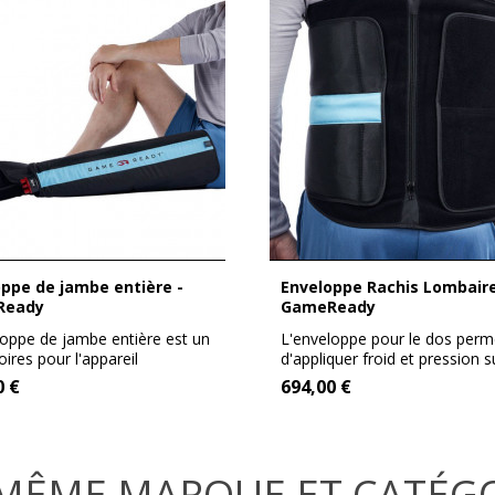
Enveloppe Rachis Lombaire -
Ready
GameReady
loppe de jambe entière est un
L'enveloppe pour le dos perm
ires pour l'appareil
d'appliquer froid et pression s
ADY....
ceinture...
0 €
694,00 €
MÊME MARQUE ET CATÉG