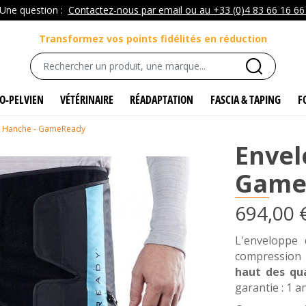
Une question :
Contactez-nous par email ou au +33 (0)4 83 66 16 6
Transformez vos points fidélités en réduction
O-PELVIEN
VÉTÉRINAIRE
RÉADAPTATION
FASCIA & TAPING
F
 Hanche - GameReady
Envel
Game
694,00 
L'enveloppe 
compression
haut des qua
garantie : 1 an