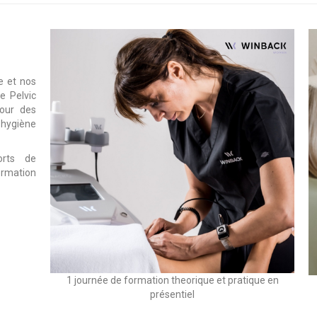
e et nos
e Pelvic
pour des
t hygiène
orts de
ormation
1 journée de formation theorique et pratique en
présentiel