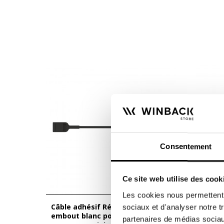
Consentement
Ce site web utilise des cook
Les cookies nous permettent d
Câble adhésif Résistif (RET) -
Câble adhésif Neutral - embout
sociaux et d'analyser notre t
embout blanc pour BACK4 &
noir p
partenaires de médias sociaux