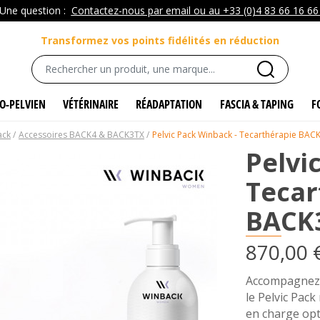
Une question :
Contactez-nous par email ou au +33 (0)4 83 66 16 6
Transformez vos points fidélités en réduction
O-PELVIEN
VÉTÉRINAIRE
RÉADAPTATION
FASCIA & TAPING
F
ack
Accessoires BACK4 & BACK3TX
Pelvic Pack Winback - Tecarthérapie BA
Pelvi
Tecar
BACK
870,00 
Accompagnez v
le Pelvic Pac
en charge opt