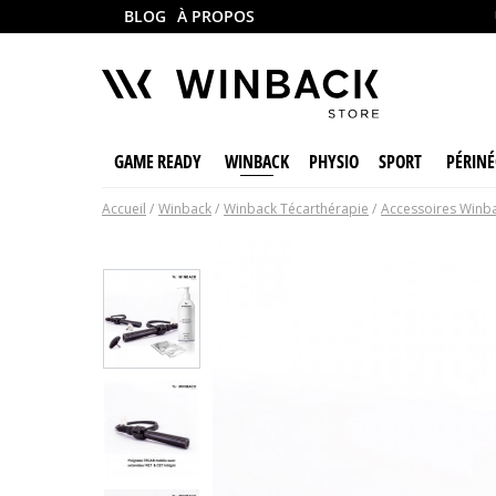
BLOG
À PROPOS
GAME READY
WINBACK
PHYSIO
SPORT
PÉRINÉ
Accueil
Winback
Winback Técarthérapie
Accessoires Winb