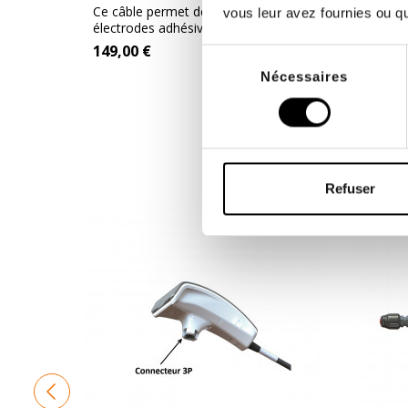
BACK3TX - Winback
Winba
Ce câble permet de brancher vos
Ce câb
vous leur avez fournies ou qu'
électrodes adhésives sur votre
électr
BACK4 et...
BACK4 e
149,00 €
149,0
Sélection
Nécessaires
du
consentement
DE 
Refuser