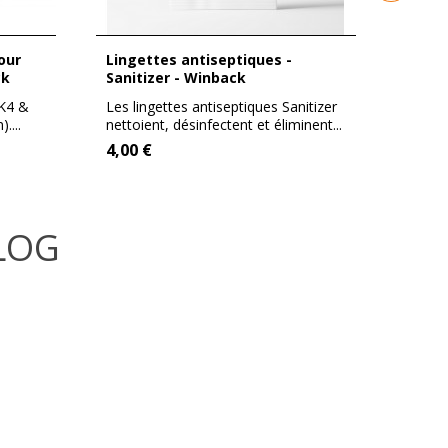
Lingettes antiseptiques -
Lot de 5 plaques de retour
ck
Sanitizer - Winback
adhés
Winb
CK4 &
Les lingettes antiseptiques Sanitizer
Les pl
....
nettoient, désinfectent et éliminent...
petit f
4,00 €
11,00
BLOG