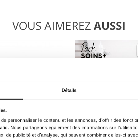
VOUS AIMEREZ
AUSSI
Détails
ies.
e personnaliser le contenu et les annonces, d'offrir des fonctio
Le Pack Care+ pour BACK4 by
rafic. Nous partageons également des informations sur l'utilisati
our BACK4 & BACK3TX -
Winback
, de publicité et d'analyse, qui peuvent combiner celles-ci avec