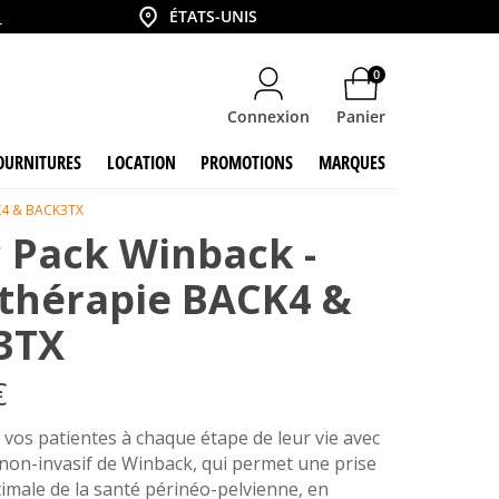
Country
6
ÉTATS-UNIS
0
Connexion
Panier
OURNITURES
LOCATION
PROMOTIONS
MARQUES
CK4 & BACK3TX
c Pack Winback -
thérapie BACK4 &
3TX
€
os patientes à chaque étape de leur vie avec
k non-invasif de Winback, qui permet une prise
imale de la santé périnéo-pelvienne, en