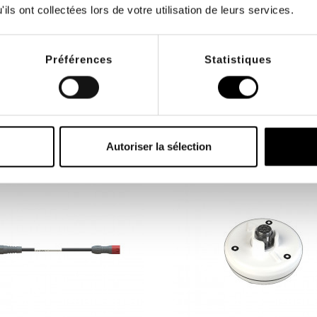
ck
le permet de brancher vos
Découvrez le nouveau Pack S
ils ont collectées lors de votre utilisation de leurs services.
odes adhésives sur votre
développé par la Winback Ac
t...
le...
0 €
Préférences
Statistiques
MÊME MARQUE ET CATÉG
Autoriser la sélection