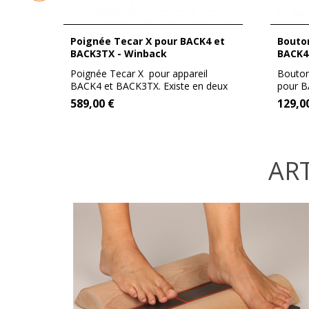
Poignée Tecar X pour BACK4 et
Bouton d'arrêt d'urgence pour
k
BACK3TX - Winback
BACK4
Poignée Tecar X pour appareil
Bouton
. Elle
BACK4 et BACK3TX. Existe en deux
pour 
versions...
Référen
589,00 €
129,0
ART