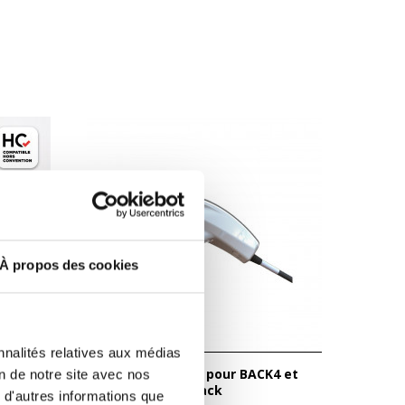
À propos des cookies
nnalités relatives aux médias
Poignée Tecar X pour BACK4 et
on de notre site avec nos
BACK3TX - Winback
 d'autres informations que