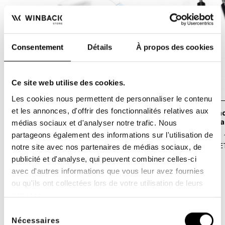
Consentement
Détails
À propos des cookies
Ce site web utilise des cookies.
Les cookies nous permettent de personnaliser le contenu
et les annonces, d'offrir des fonctionnalités relatives aux
Mix 3 Body (Poignées multipolaires)
Pack Uro - Winback pour BACK3
- Winback
(ancienne généra
médias sociaux et d'analyser notre trafic. Nous
partageons également des informations sur l'utilisation de
MIX3 offre une électrode main avec 3
Kit Uro contenant : 
pôles dynamiques qui passent...
convexe 25 mm RET 
notre site avec nos partenaires de médias sociaux, de
329,00 €
749,00 €
publicité et d'analyse, qui peuvent combiner celles-ci
avec d'autres informations que vous leur avez fournies
ou qu'ils ont collectées lors de votre utilisation de leurs
services.
Sélection
Nécessaires
du