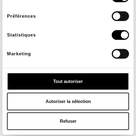
consentement
Préférences
Statistiques
FACILITÉ DE PAIEMENT
LIVRAISON OFFERTE
2 ou 3 fois sans frais
dès 200€ TTC d'achats
Marketing
pour les professionnels
de santé
Tout autoriser
Autoriser la sélection
SAV INTERNE
PAIEMENT SÉCURISÉ
à votre écoute du lundi
avec systempay, 3D
Refuser
au vendredi 9h à 17h00
Secure, BRIDGE