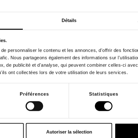
Détails
ies.
e personnaliser le contenu et les annonces, d'offrir des fonctio
rafic. Nous partageons également des informations sur l'utilisati
, de publicité et d'analyse, qui peuvent combiner celles-ci avec
ils ont collectées lors de votre utilisation de leurs services.
Le 16 août 2019
Sport
Témoignage Game Ready -
Charlotte Morel
Préférences
Statistiques
Charlotte Morel, triathlète professionnelle, utilise Game
Ready au quotidien.
VOIR PLUS
Autoriser la sélection