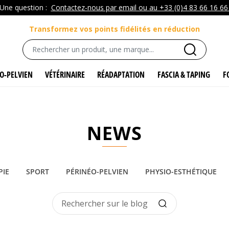
Une question :
Contactez-nous par email ou au +33 (0)4 83 66 16 6
Transformez vos points fidélités en réduction
O-PELVIEN
VÉTÉRINAIRE
RÉADAPTATION
FASCIA & TAPING
F
NEWS
PIE
SPORT
PÉRINÉO-PELVIEN
PHYSIO-ESTHÉTIQUE