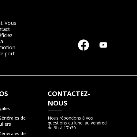
t. Vous
ntact
ficiez
la
motion.
e port.
OS
CONTACTEZ-
NOUS
gales
Générales de
Nous répondons à vos
questions du lundi au vendredi
uliers
de 9h à 17h30
Générales de