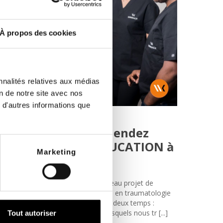
À propos des cookies
nnalités relatives aux médias
on de notre site avec nos
 d'autres informations que
Le 16 août 2019
Sport
Témoignage de S.Mendez
(SCM - SPORT REEDUCATION à
Marketing
Pessac)
Nous voulions développer un nouveau projet de
cabinet plus grand et plus spécialisé en traumatologie
du sport… Nous avons raisonné en deux temps :
renouveler les équipements avec lesquels nous tr [...]
Tout autoriser