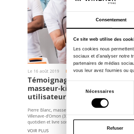
Consentement
Ce site web utilise des cook
Les cookies nous permettent d
sociaux et d'analyser notre t
partenaires de médias sociaux
vous leur avez fournies ou qu'
Le 16 août 2019
Physiotherapie
Témoignage de M.Blanc,
Sélection
masseur-kinésithérapeute
Nécessaires
du
utilisateur de la Winback 6.0
consentement
Pierre Blanc, masseur-kinésithérapeute basé à
Villenave-d’Ornon (33), utilise la Winback 6.0 au
quotidien et livre son avis sur celle-ci.
Refuser
VOIR PLUS