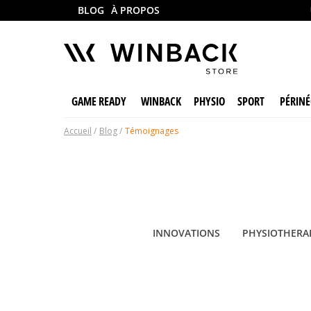
BLOG
À PROPOS
GAME READY
WINBACK
PHYSIO
SPORT
PÉRINÉ
Accueil
Blog
Témoignages
INNOVATIONS
PHYSIOTHERA