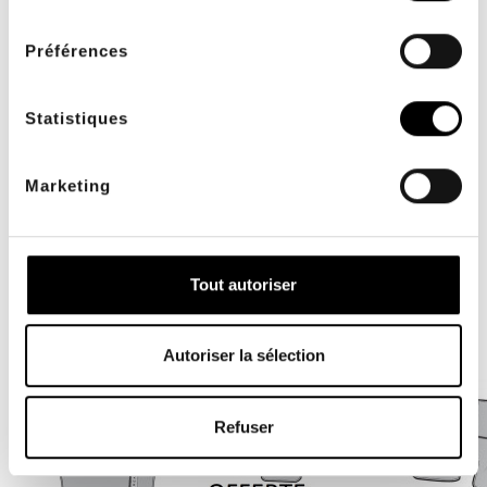
consentement
Enveloppe de jambe entière -
Préférences
GameReady
L'enveloppe de jambe entière est un
Statistiques
accessoires pour l'appareil GAMEREADY....
996,00 €
Marketing
VOUS AIMEREZ
AUSSI
Tout autoriser
- 77,00 €
Autoriser la sélection
Refuser