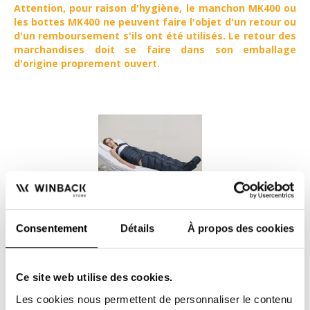
Attention, pour raison d'hygiène, le manchon MK400 ou
les bottes MK400 ne peuvent faire l'objet d'un retour ou
d'un remboursement s'ils ont été utilisés.
Le retour des
marchandises doit se faire dans son emballage
d'origine proprement ouvert.
Ceinture abdominale pour
pressothérapie MK400
Consentement
Détails
À propos des cookies
265,50 €
La ceinture abdominal permet d'exercer un drainage localisé
Ce site web utilise des cookies.
sur le ventre afin d'affiner plus facilement votre silhouette. Cet
accessoire nécessite d'être équipé de l'appareil de
Les cookies nous permettent de personnaliser le contenu
pressothérapie MK400
.