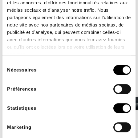
et les annonces, d'offrir des fonctionnalités relatives aux
Attention, pour raison d'hygiène, la ceinture MK400 ne
médias sociaux et d'analyser notre trafic. Nous
peut faire l'objet d'un retour ou d'un remboursement si
partageons également des informations sur l'utilisation de
elle a été utilisée.
Le retour des marchandises doit se
notre site avec nos partenaires de médias sociaux, de
faire dans son emballage d'origine proprement ouvert.
publicité et d'analyse, qui peuvent combiner celles-ci
avec d'autres informations que vous leur avez fournies
ou qu'ils ont collectées lors de votre utilisation de leurs
ACCESSOIRES
services.
Sélection
Nécessaires
du
consentement
Préférences
Statistiques
Marketing