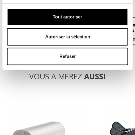
Tout autoriser
Pressothérapie MK400 avec 2 bottes -
Manchon de compression 6 cellules
Doctor Life
pour MK400 Doc
Autoriser la sélection
La référence revisitée avec un design plus
Manchon de comp
moderne et des fonctionnalités...
accessoire nécess
2 295,00 €
295,00 €
Refuser
VOUS AIMEREZ
AUSSI