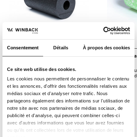
Consentement
Détails
À propos des cookies
Rouleau de massage BLACKROLL
Rouleau de massage BLACKROLL Med
Standard - Noir
- Vert
Ce site web utilise des cookies.
Grâce aux produits BLACKROLL , vous
Grâce aux prod
pouvez à l’aide de quelques...
pouvez à l’aide d
Les cookies nous permettent de personnaliser le contenu
30,00 €
31,90 €
et les annonces, d'offrir des fonctionnalités relatives aux
médias sociaux et d'analyser notre trafic. Nous
partageons également des informations sur l'utilisation de
VOUS AIMEREZ
AUSSI
notre site avec nos partenaires de médias sociaux, de
publicité et d'analyse, qui peuvent combiner celles-ci
avec d'autres informations que vous leur avez fournies
-10%
ou qu'ils ont collectées lors de votre utilisation de leurs