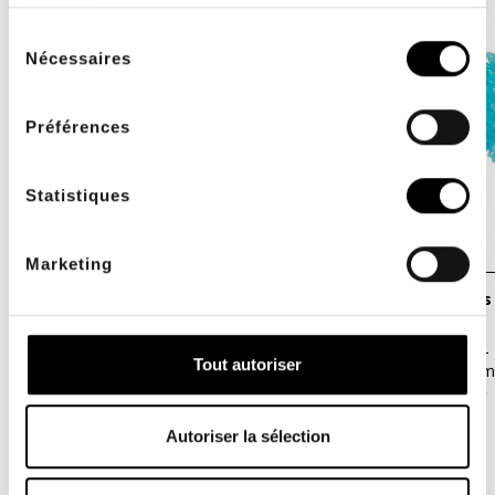
services.
Sélection
Nécessaires
du
consentement
Préférences
Statistiques
Marketing
Pressothérapie MK400 avec 2 bottes -
Balles à picots
Doctor Life
La référence revisitée avec un design plus
Balles à picots -
Tout autoriser
moderne et des fonctionnalités...
stimulation, le m
2 295,00 €
5,40 €
6,00 €
Autoriser la sélection