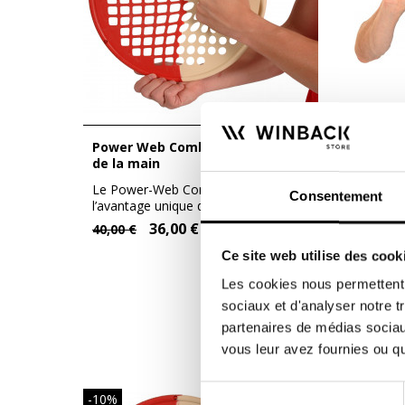
Power Web Combo - rééducation
Barre d'exercice flexible pour
de la main
rééduc
plusie
Le Power-Web Combo offre
La MoVe
Consentement
l’avantage unique de deux niveaux de
idéal po
résistance en...
36,00 €
19,00
40,00 €
Ce site web utilise des cook
Les cookies nous permettent d
DE 
sociaux et d'analyser notre t
partenaires de médias sociaux
vous leur avez fournies ou qu'
Sélection
-10%
-10%