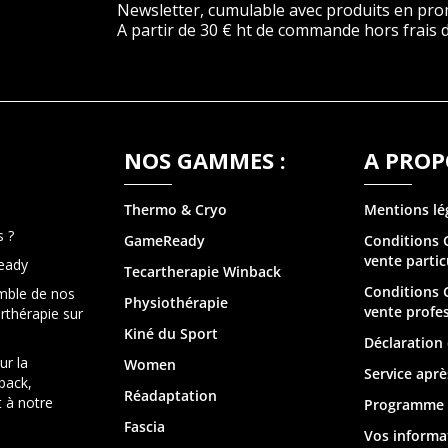
Newsletter, cumulable avec produits en pro
A partir de 30 € ht de commande hors frais d
NOS GAMMES :
A PROP
Thermo & Cry
o
Mentions lé
 ?
GameReady
Conditions 
vente partic
eady
Tecartherapie
Winback
Conditions 
mble de nos
Physiothérapie
vente profe
arthérapie sur
Kiné du Sport
Déclaration 
ur la
Women
Service aprè
back,
Réadaptation
 à notre
Programme d
Fascia
Vos informa