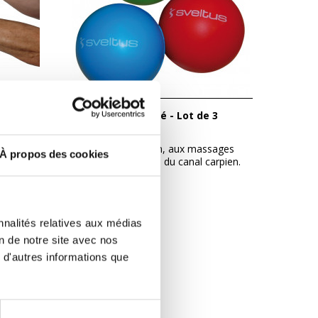
Balle de motricité - Lot de 3
e
Aide à la relaxation, aux massages
À propos des cookies
...
et à la rééducation du canal carpien.
12,00 €
nnalités relatives aux médias
ORIE
on de notre site avec nos
 d'autres informations que