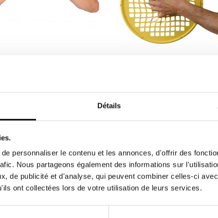
Power Web Senior - rééducation
ation de la main -
individualisée des doigts
urs résistances au choix
S Bar est le produit résistive
Power web Senior, il permet l
Détails
ur traiter et guérir le « golf...
travail de la main ou des doigts
 €
36,90 €
41,00 €
ies.
e personnaliser le contenu et les annonces, d'offrir des fonctio
MÊME MARQUE ET CATÉG
rafic. Nous partageons également des informations sur l'utilisati
, de publicité et d'analyse, qui peuvent combiner celles-ci avec
ils ont collectées lors de votre utilisation de leurs services.
-30%