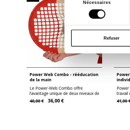
Nécessaires
du
consentement
Refuser
Power Web Combo - rééducation
Power Web Senior - rééducation
de la main
indivi
Le Power-Web Combo offre
Power 
l’avantage unique de deux niveaux de
travail
résistance en...
36,00 €
40,00 €
41,00 