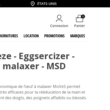
Country
6
ÉTATS-UNIS
0
Connexion
Panier
OURNITURES
LOCATION
PROMOTIONS
MARQUES
ze - Eggsercizer -
 malaxer - MSD
onomique de l’œuf à malaxer MoVeS permet
très efficaces pour la rééducation de la main et
t des doigts, des poignets affaiblis ou blessés.