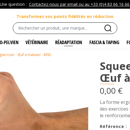
Une question :
Contactez-nous par email ou au +33 (0)4 83 66 16 6
Transformez vos points fidélités en réduction
O-PELVIEN
VÉTÉRINAIRE
RÉADAPTATION
FASCIA & TAPING
F
gsercizer - Œuf à malaxer - MSD
Squee
Œuf à
0,00 €
La forme erg
des exercices 
le renforcemen
Référence :