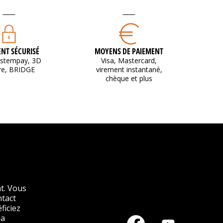
NT SÉCURISÉ
MOYENS DE PAIEMENT
ystempay, 3D
Visa, Mastercard,
re, BRIDGE
virement instantané,
chèque et plus
t. Vous
ntact
ficiez
la