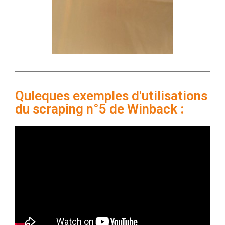
Quleques exemples d'utilisations
du scraping n°5 de Winback :