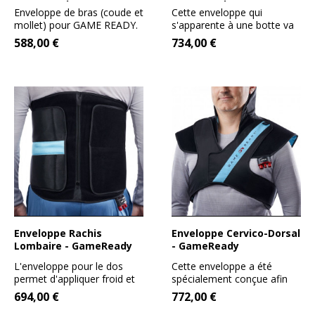
GameReady
GameReady
Enveloppe de bras (coude et
Cette enveloppe qui
mollet) pour GAME READY.
s'apparente à une botte va
Particulièrement...
permettre d'appliquer
588,00 €
734,00 €
l'effet...
Enveloppe Rachis
Enveloppe Cervico-Dorsal
Lombaire - GameReady
- GameReady
L'enveloppe pour le dos
Cette enveloppe a été
permet d'appliquer froid et
spécialement conçue afin
pression sur la ceinture...
d'appliquer froid et...
694,00 €
772,00 €