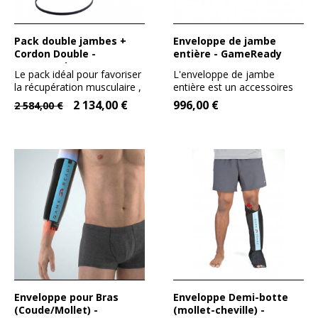
Pack double jambes +
Enveloppe de jambe
Cordon Double -
entière - GameReady
Gameready
Le pack idéal pour favoriser
L'enveloppe de jambe
la récupération musculaire ,
entière est un accessoires
en phase de...
pour l'appareil
2 134,00 €
996,00 €
2 584,00 €
GAMEREADY....
Enveloppe pour Bras
Enveloppe Demi-botte
(Coude/Mollet) -
(mollet-cheville) -