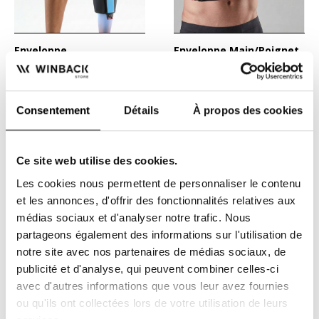
Enveloppe
Enveloppe Main/Poignet
Genou/Quadriceps -
- GameReady
GameReady
L'enveloppe de genou est
La nouvelle enveloppe de
un accessoire pour l'appareil
main est un accessoire pour
GAME READY. Sa taille...
l'appareil GAME READY....
Consentement
Détails
À propos des cookies
644,00 €
678,00 €
Ce site web utilise des cookies.
-15%
Les cookies nous permettent de personnaliser le contenu
et les annonces, d'offrir des fonctionnalités relatives aux
médias sociaux et d'analyser notre trafic. Nous
partageons également des informations sur l'utilisation de
notre site avec nos partenaires de médias sociaux, de
publicité et d'analyse, qui peuvent combiner celles-ci
avec d'autres informations que vous leur avez fournies
ou qu'ils ont collectées lors de votre utilisation de leurs
Enveloppe Coude articulé
Pack enveloppe Hanche