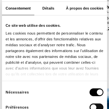
Pack BOSU® proprioception (Dôme
Pack BOSU® dynamique (Dôme Bosu
Consentement
Détails
À propos des cookies
Bosu Pro, mini Pods, barre Helm)
Pro, mini Pods,
Un pack 100% BOSU® idéal qui permet
Un pack 100% BO
une diversité infinie d'exercices de...
dôme de proprioc
Ce site web utilise des cookies.
315,20 €
255,
394,00 €
319,00 €
Les cookies nous permettent de personnaliser le contenu
et les annonces, d'offrir des fonctionnalités relatives aux
médias sociaux et d'analyser notre trafic. Nous
DE MÊME MARQUE ET CATÉGORIE
partageons également des informations sur l'utilisation de
notre site avec nos partenaires de médias sociaux, de
publicité et d'analyse, qui peuvent combiner celles-ci
- 37,00 €
avec d'autres informations que vous leur avez fournies
-20%
ou qu'ils ont collectées lors de votre utilisation de leurs
services.
Sélection
Nécessaires
du
consentement
Préférences