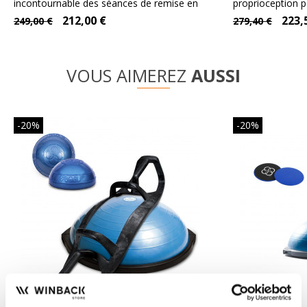
incontournable des séances de remise en
proprioception po
forme...
212,00 €
223,
249,00 €
279,40 €
VOUS AIMEREZ
AUSSI
-20%
-20%